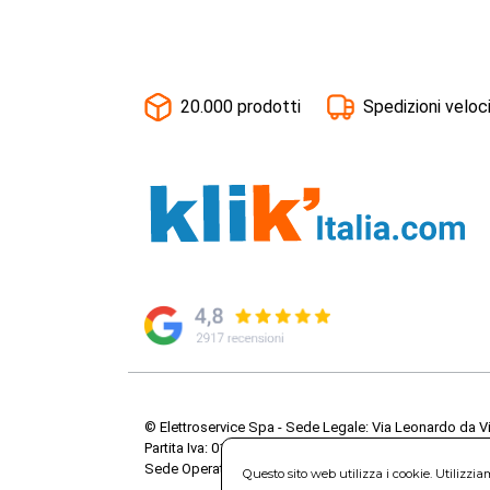
20.000 prodotti
Spedizioni veloc
© Elettroservice Spa - Sede Legale: Via Leonardo da V
Partita Iva: 01586761007 - Codice Fiscale: 06634500588 
Sede Operativa: Via Leonardo da Vinci, 40 - 00015 Mo
Questo sito web utilizza i cookie. Utilizzi