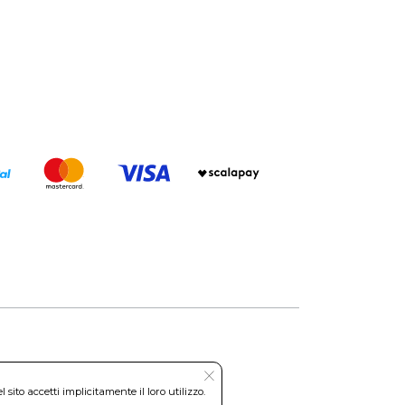
Roma REA: RM-535144
ito accetti implicitamente il loro utilizzo.