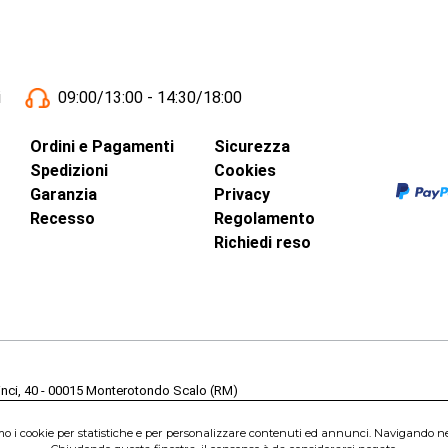
i
09:00/13:00 - 14:30/18:00
Ordini e Pagamenti
Sicurezza
Spedizioni
Cookies
Garanzia
Privacy
Recesso
Regolamento
Richiedi reso
inci, 40 - 00015 Monterotondo Scalo (RM)
Capitale Sociale 1.600.000,00 Euro i.v. Iscritto al Registro delle Imprese di 
nterotondo Scalo (RM) - Telefono:
06.90095358
amo i cookie per statistiche e per personalizzare contenuti ed annunci. Navigando nel s