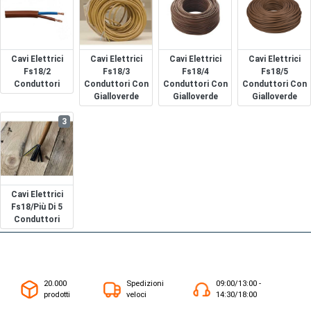
Cavi Elettrici
Cavi Elettrici
Cavi Elettrici
Cavi Elettrici
Fs18/2
Fs18/3
Fs18/4
Fs18/5
Conduttori
Conduttori Con
Conduttori Con
Conduttori Con
Gialloverde
Gialloverde
Gialloverde
3
Cavi Elettrici
Fs18/più Di 5
Conduttori
20.000
Spedizioni
09:00/13:00 -
prodotti
veloci
14:30/18:00