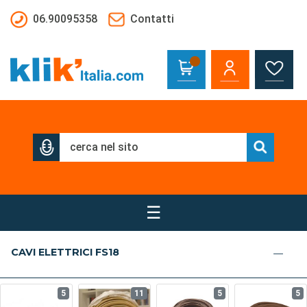
Salta al contenuto principale
06.90095358
Contatti
☰
CAVI ELETTRICI FS18
5
11
5
5