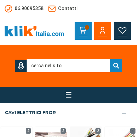
Salta al contenuto principale
06.90095358
Contatti
☰
CAVI ELETTRICI FROR
2
2
2
1