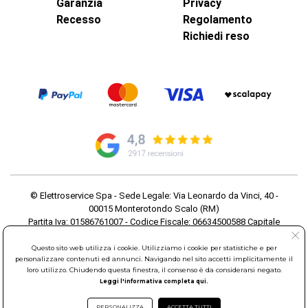
Garanzia
Privacy
Recesso
Regolamento
Richiedi reso
© Elettroservice Spa - Sede Legale: Via Leonardo da Vinci, 40 -
00015 Monterotondo Scalo (RM)
Partita Iva: 01586761007 - Codice Fiscale: 06634500588 Capitale
Sociale 1.600.000,00 Euro i.v. Iscritto al Registro delle Imprese di
Roma REA: RM-535144
Questo sito web utilizza i cookie. Utilizziamo i cookie per statistiche e per
personalizzare contenuti ed annunci. Navigando nel sito accetti implicitamente il
Sede Operativa: Via Leonardo da Vinci, 40 - 00015 Monterotondo
loro utilizzo. Chiudendo questa finestra, il consenso è da considerarsi negato.
Scalo (RM) - Telefono:
06.90095358
Leggi l'informativa completa qui.
PERSONALIZZA
ACCETTA TUTTI