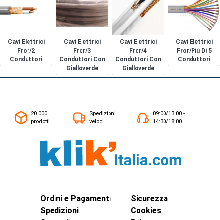
Cavi Elettrici
Cavi Elettrici
Cavi Elettrici
Cavi Elettrici
Fror/2
Fror/3
Fror/4
Fror/più Di 5
Conduttori
Conduttori Con
Conduttori Con
Conduttori
Gialloverde
Gialloverde
20.000
Spedizioni
09:00/13:00 -
prodotti
veloci
14:30/18:00
Ordini e Pagamenti
Sicurezza
Spedizioni
Cookies