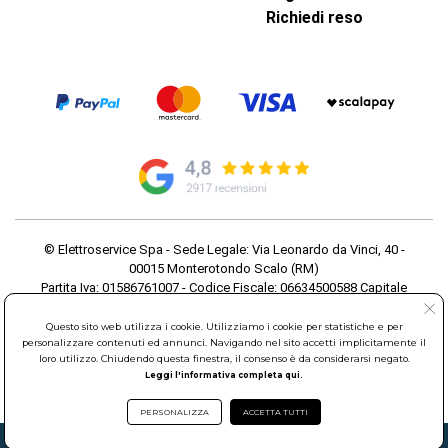
Richiedi reso
© Elettroservice Spa - Sede Legale: Via Leonardo da Vinci, 40 -
00015 Monterotondo Scalo (RM)
Partita Iva: 01586761007 - Codice Fiscale: 06634500588 Capitale
Sociale 1.600.000,00 Euro i.v. Iscritto al Registro delle Imprese di
Roma REA: RM-535144
Questo sito web utilizza i cookie. Utilizziamo i cookie per statistiche e per
personalizzare contenuti ed annunci. Navigando nel sito accetti implicitamente il
Sede Operativa: Via Leonardo da Vinci, 40 - 00015 Monterotondo
loro utilizzo. Chiudendo questa finestra, il consenso è da considerarsi negato.
Scalo (RM) - Telefono:
06.90095358
Leggi l'informativa completa qui.
PERSONALIZZA
ACCETTA TUTTI