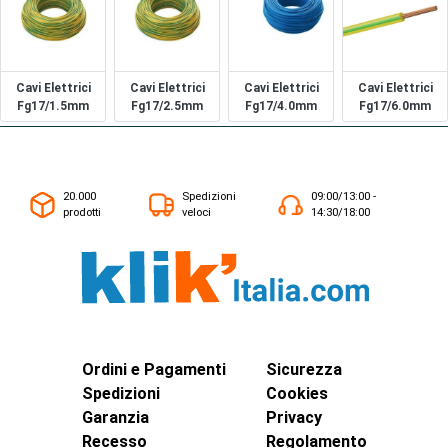
Cavi Elettrici
Cavi Elettrici
Cavi Elettrici
Cavi Elettrici
Fg17/1.5mm
Fg17/2.5mm
Fg17/4.0mm
Fg17/6.0mm
20.000
Spedizioni
09:00/13:00 -
prodotti
veloci
14:30/18:00
Ordini e Pagamenti
Sicurezza
Spedizioni
Cookies
Garanzia
Privacy
Recesso
Regolamento