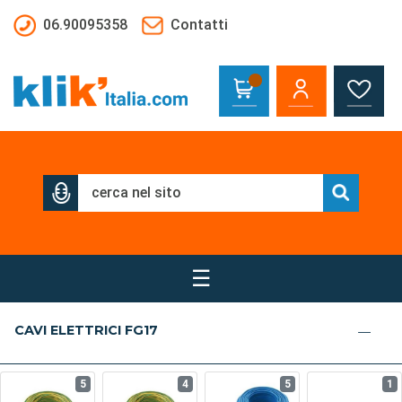
Salta al contenuto principale
06.90095358
Contatti
☰
CAVI ELETTRICI FG17
5
4
5
1