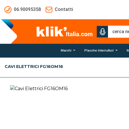
Salta al contenuto principale
06.90095358
Contatti
Marchi
Placche Interruttori
M
CAVI ELETTRICI FG16OM16