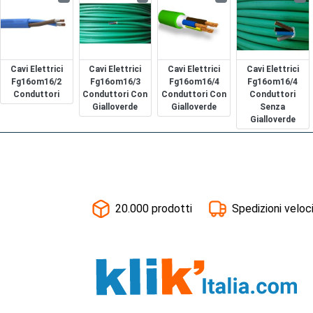
Cavi Elettrici
Cavi Elettrici
Cavi Elettrici
Cavi Elettrici
Fg16om16/2
Fg16om16/3
Fg16om16/4
Fg16om16/4
Conduttori
Conduttori Con
Conduttori Con
Conduttori
Gialloverde
Gialloverde
Senza
Gialloverde
20.000 prodotti
Spedizioni veloc