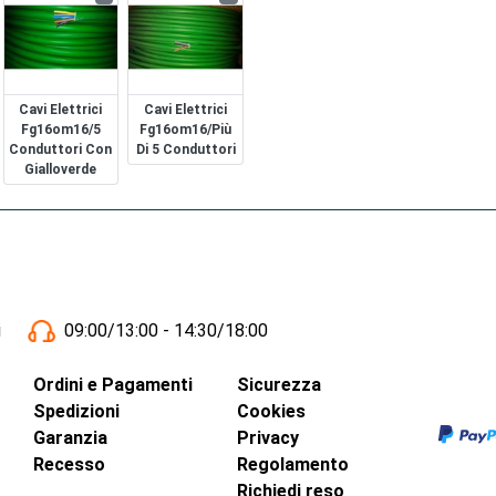
Cavi Elettrici
Cavi Elettrici
Fg16om16/5
Fg16om16/più
Conduttori Con
Di 5 Conduttori
Gialloverde
i
09:00/13:00 - 14:30/18:00
Ordini e Pagamenti
Sicurezza
Spedizioni
Cookies
Garanzia
Privacy
Recesso
Regolamento
Richiedi reso