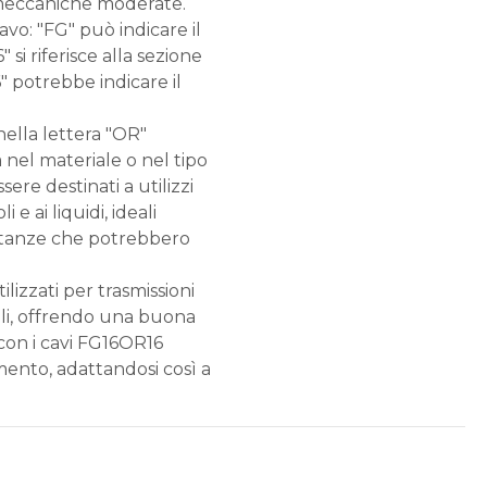
ni meccaniche moderate.
avo: "FG" può indicare il
si riferisce alla sezione
" potrebbe indicare il
nella lettera "OR"
 nel materiale o nel tipo
ere destinati a utilizzi
e ai liquidi, ideali
ostanze che potrebbero
izzati per trasmissioni
iali, offrendo una buona
 con i cavi FG16OR16
mento, adattandosi così a