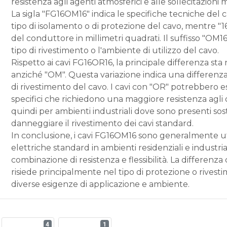
resistenza agli agenti atmosferici e alle sollecitazio
La sigla "FG16OM16" indica le specifiche tecniche del c
tipo di isolamento o di protezione del cavo, mentre "16" 
del conduttore in millimetri quadrati. Il suffisso "OM16
tipo di rivestimento o l'ambiente di utilizzo del cavo.
Rispetto ai cavi FG16OR16, la principale differenza sta 
anziché "OM". Questa variazione indica una differenza
di rivestimento del cavo. I cavi con "OR" potrebbero ess
specifici che richiedono una maggiore resistenza agli oli 
quindi per ambienti industriali dove sono presenti s
danneggiare il rivestimento dei cavi standard.
In conclusione, i cavi FG16OM16 sono generalmente util
elettriche standard in ambienti residenziali e industr
combinazione di resistenza e flessibilità. La differenza
risiede principalmente nel tipo di protezione o rivesti
diverse esigenze di applicazione e ambiente.
4
1