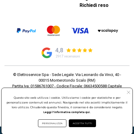
Richiedi reso
© Elettroservice Spa - Sede Legale: Via Leonardo da Vinci, 40 -
00015 Monterotondo Scalo (RM)
Partita Iva: 01586761007 - Codice Fiscale: 06634500588 Capitale
Sociale 1.600.000,00 Euro i.v. Iscritto al Registro delle Imprese di
Roma REA: RM-535144
Questo sito web utilizza i cookie. Utilizziamo i cookie per statistiche e per
personalizzare contenuti ed annunci. Navigando nel sito accetti implicitamente il
Sede Operativa: Via Leonardo da Vinci, 40 - 00015 Monterotondo
loro utilizzo. Chiudendo questa finestra, il consenso è da considerarsi negato.
Scalo (RM) - Telefono:
06.90095358
Leggi l'informativa completa qui.
PERSONALIZZA
ACCETTA TUTTI