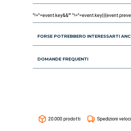
"!="=event.key&&"" "!="=event.key||{event.prevent
FORSE POTREBBERO INTERESSARTI ANC
DOMANDE FREQUENTI
20.000 prodotti
Spedizioni veloc