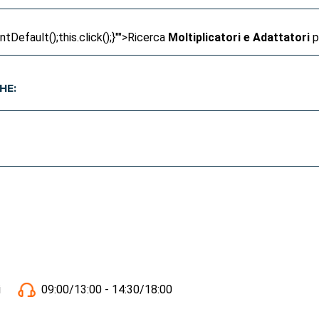
Default();this.click();}"">
Ricerca
Moltiplicatori e Adattatori
p
HE:
i
09:00/13:00 - 14:30/18:00