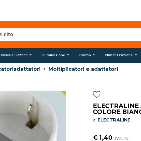
ateriale Elettrico
Illuminazione
Promo
Climatizzazione
catoriadattatori
>
Moltiplicatori e adattatori
ELECTRALINE
COLORE BIANC
ELECTRALINE
di
€ 1,40
IVA incl.