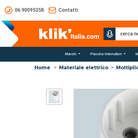
Salta al contenuto principale
06.90095358
Contatti
Marchi
Placche Interruttori
M
Home
>
Materiale elettrico
>
Moltipli