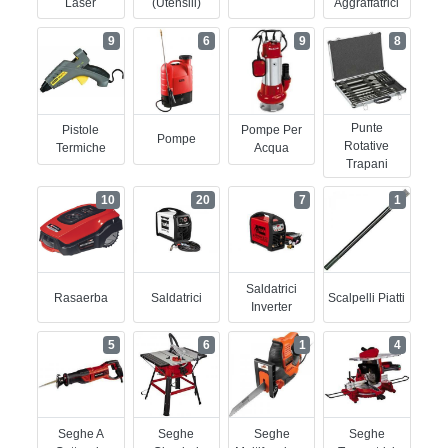
Laser
(utensili)
Aggraffatrici
9
6
9
8
Punte
Pistole
Pompe Per
Pompe
Rotative
Termiche
Acqua
Trapani
10
20
7
1
Saldatrici
Rasaerba
Saldatrici
Scalpelli Piatti
Inverter
5
6
1
4
Seghe A
Seghe
Seghe
Seghe