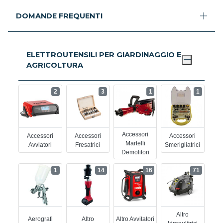
DOMANDE FREQUENTI
ELETTROUTENSILI PER GIARDINAGGIO E
AGRICOLTURA
2
3
1
1
Accessori
Accessori
Accessori
Accessori
Martelli
Avviatori
Fresatrici
Smerigliatrici
Demolitori
1
14
16
71
Altro
Aerografi
Altro
Altro Avvitatori