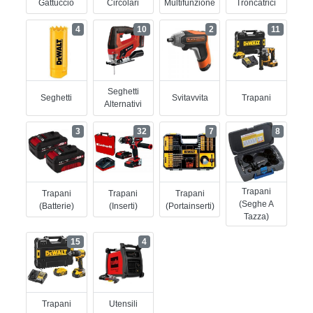
Gattuccio
Circolari
Multifunzione
Troncatrici
4
10
2
11
Seghetti
Seghetti
Svitavvita
Trapani
Alternativi
3
32
7
8
Trapani
Trapani
Trapani
Trapani
(seghe A
(batterie)
(inserti)
(portainserti)
Tazza)
15
4
Trapani
Utensili