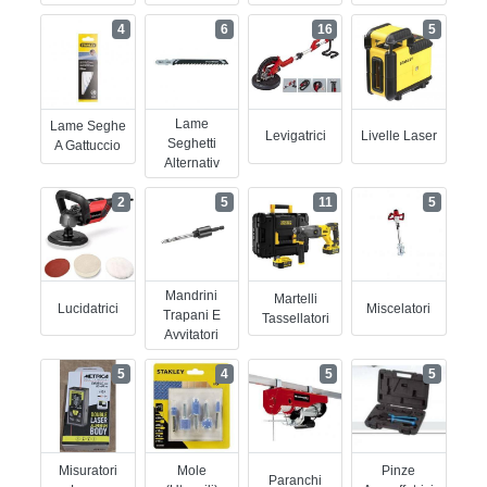
4
6
16
5
Lame
Lame Seghe
Levigatrici
Livelle Laser
Seghetti
A Gattuccio
Alternativ
2
5
11
5
Mandrini
Martelli
Lucidatrici
Miscelatori
Trapani E
Tassellatori
Avvitatori
5
4
5
5
Misuratori
Mole
Pinze
Paranchi