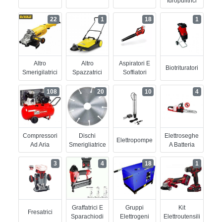
Idropulitrici
22
1
18
1
Altro
Altro
Aspiratori E
Biotrituratori
Smerigilatrici
Spazzatrici
Soffiatori
108
20
10
4
Compressori
Dischi
Elettroseghe
Elettropompe
Ad Aria
Smerigliatrice
A Batteria
3
4
18
1
Graffatrici E
Gruppi
Kit
Fresatrici
Sparachiodi
Elettrogeni
Elettroutensili