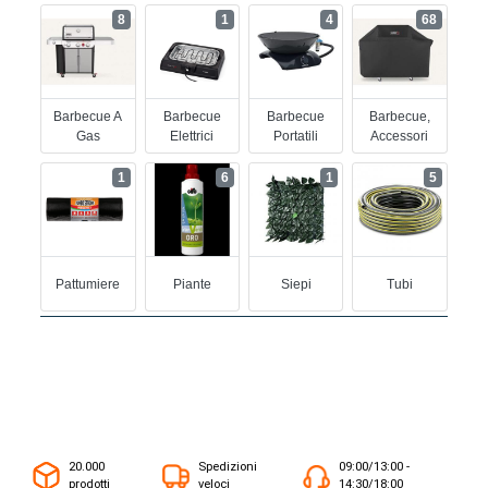
8
1
4
68
Barbecue A
Barbecue
Barbecue
Barbecue,
Gas
Elettrici
Portatili
Accessori
1
6
1
5
Pattumiere
Piante
Siepi
Tubi
20.000
Spedizioni
09:00/13:00 -
prodotti
veloci
14:30/18:00