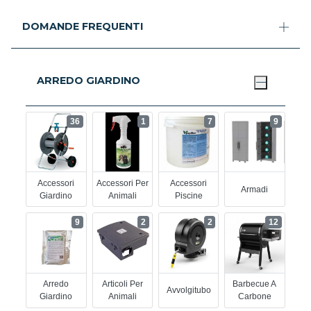
DOMANDE FREQUENTI
ARREDO GIARDINO
36
1
7
9
Accessori
Accessori Per
Accessori
Armadi
Giardino
Animali
Piscine
9
2
2
12
Arredo
Articoli Per
Barbecue A
Avvolgitubo
Giardino
Animali
Carbone