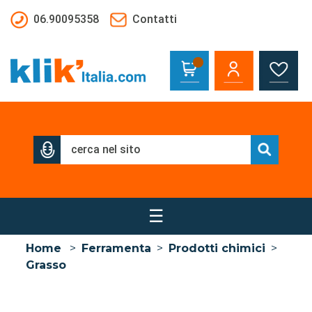
Salta al contenuto principale
06.90095358
Contatti
☰
Home
>
Ferramenta
>
Prodotti chimici
>
Grasso