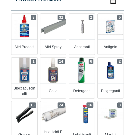
8
32
2
5
Altri Prodotti
Altri Spray
Ancoranti
Antigelo
1
14
6
2
Bloccacuscin
Colle
Detergenti
Disgreganti
Etti
13
24
16
3
Insetticidi E
Grasso
Lubrificanti
Mastici