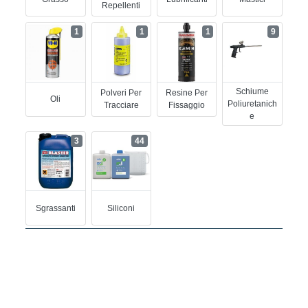
Repellenti
1
1
1
9
Schiume
Polveri Per
Resine Per
Oli
Poliuretanich
Tracciare
Fissaggio
E
3
44
Sgrassanti
Siliconi