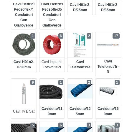
Cavi Elettrici
Cavi Elettrici
Cavi H01n2-
Cavi H01n2-
Pecsoflex/4
Pecsoflex/5
D/25mm
D/35mm
Conduttori
Conduttori
Con
Con
Gialloverde
Gialloverde
1
6
2
17
Cavi
Cavi H01n2-
Cavi Impianti
Cavi
Telefonici/tr-
D/50mm
Fotovoltaici
Telefonici/te
R
9
1
2
1
Cavidotto/11
Cavidotto/12
Cavidotto/16
Cavi Tv E Sat
0mm
5mm
0mm
5
6
3
3