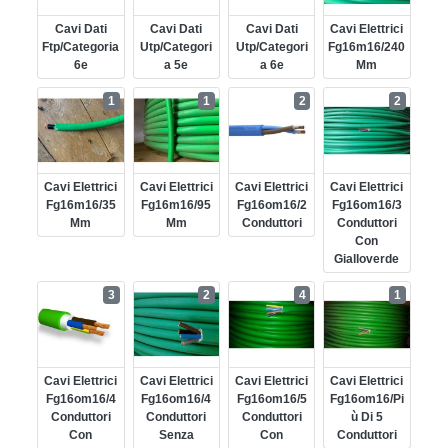
Cavi Dati
Cavi Dati
Cavi Dati
Cavi Elettrici
Ftp/categoria
Utp/categori
Utp/categori
Fg16m16/240
6e
A 5e
A 6e
Mm
1
1
2
2
Cavi Elettrici
Cavi Elettrici
Cavi Elettrici
Cavi Elettrici
Fg16m16/35
Fg16m16/95
Fg16om16/2
Fg16om16/3
Mm
Mm
Conduttori
Conduttori
Con
Gialloverde
3
2
4
1
Cavi Elettrici
Cavi Elettrici
Cavi Elettrici
Cavi Elettrici
Fg16om16/4
Fg16om16/4
Fg16om16/5
Fg16om16/pi
Conduttori
Conduttori
Conduttori
Ù Di 5
Con
Senza
Con
Conduttori