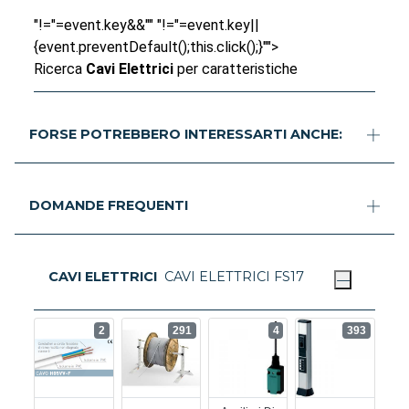
"!="=event.key&&"" "!="=event.key||
{event.preventDefault();this.click();}"">
Ricerca
Cavi Elettrici
per caratteristiche
FORSE POTREBBERO INTERESSARTI ANCHE:
DOMANDE FREQUENTI
CAVI ELETTRICI
CAVI ELETTRICI FS17
2
291
4
393