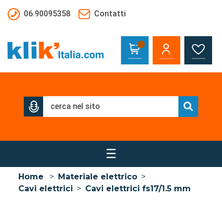
Salta al contenuto principale
06.90095358
Contatti
☰
Home
>
Materiale elettrico
>
Cavi elettrici
>
Cavi elettrici fs17/1.5 mm