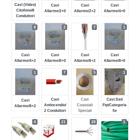
Cavi (video)
Cavi
Cavi
Cavi
Citofono/8
Allarme/2+0
Allarme/2+2
Allarme/4+0
Conduttori
8
2
7
1
Cavi
Cavi
Cavi
Cavi
Allarme/4+2
Allarme/6+0
Allarme/6+2
Allarme/8+0
1
7
5
1
Cavi
Cavi
Cavi Dati
Cavi
Antincendio/
Coassiali
Ftp/categoria
Allarme/8+2
2 Conduttori
Speciali
5e
4
21
28
1