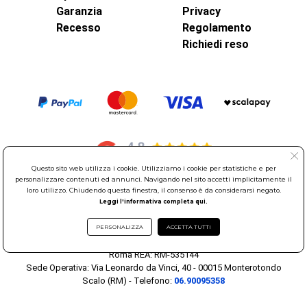
Garanzia
Privacy
Recesso
Regolamento
Richiedi reso
Questo sito web utilizza i cookie. Utilizziamo i cookie per statistiche e per
personalizzare contenuti ed annunci. Navigando nel sito accetti implicitamente il
loro utilizzo. Chiudendo questa finestra, il consenso è da considerarsi negato.
© Elettroservice Spa - Sede Legale: Via Leonardo da Vinci, 40 -
Leggi l'informativa completa qui.
00015 Monterotondo Scalo (RM)
PERSONALIZZA
ACCETTA TUTTI
Partita Iva: 01586761007 - Codice Fiscale: 06634500588 Capitale
Sociale 1.600.000,00 Euro i.v. Iscritto al Registro delle Imprese di
Roma REA: RM-535144
Sede Operativa: Via Leonardo da Vinci, 40 - 00015 Monterotondo
Scalo (RM) - Telefono:
06.90095358