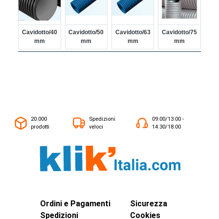
Cavidotto/40
Cavidotto/50
Cavidotto/63
Cavidotto/75
Mm
Mm
Mm
Mm
20.000
Spedizioni
09:00/13:00 -
prodotti
veloci
14:30/18:00
Ordini e Pagamenti
Sicurezza
Spedizioni
Cookies