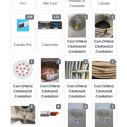
Ausiliari Di
Altro
Altri Cavi
Canale
Comando
106
131
1
2
Cavi (video)
Cavi (video)
Canale Pvc
Capicorda
Citofono/10
Citofono/12
Conduttori
Conduttori
1
7
3
2
Cavi (video)
Cavi (video)
Cavi (video)
Cavi (video)
Citofono/16
Citofono/2
Citofono/4
Citofono/6
Conduttori
Conduttori
Conduttori
Conduttori
2
8
6
2