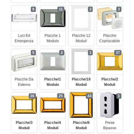
9
11
3
3
Luci Ed
Placche 1
Placche 12
Placche
Emergenza
Modulo
Moduli
Copriscatole
5
2
1
37
Placche Da
Placche/1
Placche/18
Placche/2
Esterno
Modulo
Moduli
Moduli
26
25
44
1
Placche/3
Placche/4
Placche/6
Prese
Moduli
Moduli
Moduli
Bipasso