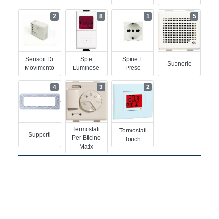
2
8
1
5
Sensori Di
Spie
Spine E
Suonerie
Movimento
Luminose
Prese
4
3
2
Termostati
Termostati
Supporti
Per Bticino
Touch
Matix