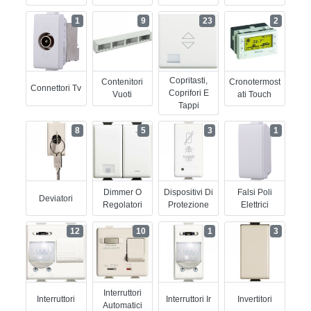
1
9
23
2
Copritasti,
Contenitori
Cronotermost
Connettori Tv
Coprifori E
Vuoti
Ati Touch
Tappi
8
5
3
1
Dimmer O
Dispositivi Di
Falsi Poli
Deviatori
Regolatori
Protezione
Elettrici
12
10
1
3
Interruttori
Interruttori
Interruttori Ir
Invertitori
Automatici