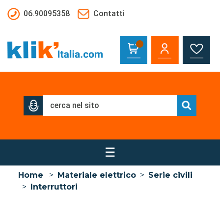
Salta al contenuto principale
06.90095358
Contatti
☰
Home
>
Materiale elettrico
>
Serie civili
>
Interruttori