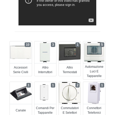
10
3
1
5
Automazione
Accessori
Altro
Altro
Luci E
Serie Civili
Interruttori
Termostati
Tapparelle
1
1
2
1
Comandi Per
Commutatori
Connettori
Canale
Tapparelle
E Selettori
Telefonici