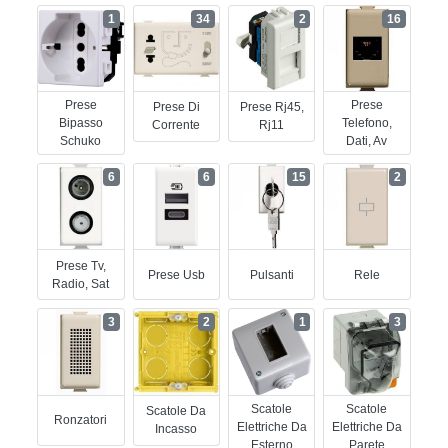
1
34
2
16
Prese
Prese
Prese Di
Prese Rj45,
Bipasso
Telefono,
Corrente
Rj11
Schuko
Dati, Av
6
6
15
2
Prese Tv,
Prese Usb
Pulsanti
Rele
Radio, Sat
3
2
1
3
Scatole
Scatole
Scatole Da
Ronzatori
Elettriche Da
Elettriche Da
Incasso
Esterno
Parete