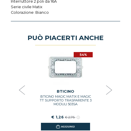
Interruttore 2 poli da 16A
Serie civile Matix
Colorazione: Bianco
PUÒ PIACERTI ANCHE
54%
54%
O
LACCA 3
PRESA C
OLIMERO
BTICINO 
TINATO
BI
OS
€ 5
,48
BTICINO
BTICINO MAGIC MATIX E MAGIC
GI
TT SUPPORTO TRASPARENTE 3
MODULI 503SA
€ 1,26
€ 2,75
AGGIUNGI