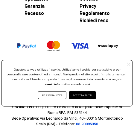
Garanzia
Privacy
Recesso
Regolamento
Richiedi reso
Questo sito web utilizza i cookie. Utilizziamo i cookie per statistiche e per
personalizzare contenuti ed annunci. Navigando nel sito accetti implicitamente il
loro utilizzo. Chiudendo questa finestra, il consenso è da considerarsi negato.
Leggi l'informativa completa qui.
© Elettroservice Spa - Sede Legale: Via Leonardo da Vinci, 40 -
00015 Monterotondo Scalo (RM)
PERSONALIZZA
ACCETTA TUTTI
Partita Iva: 01586761007 - Codice Fiscale: 06634500588 Capitale
Sociale 1.600.000,00 Euro i.v. Iscritto al Registro delle Imprese di
Roma REA: RM-535144
Sede Operativa: Via Leonardo da Vinci, 40 - 00015 Monterotondo
Scalo (RM) - Telefono:
06.90095358