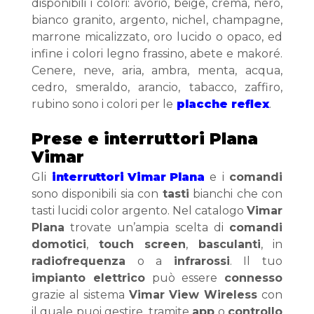
disponibili i colori: avorio, beige, crema, nero, 
bianco granito, argento, nichel, champagne, 
marrone micalizzato, oro lucido o opaco, ed 
infine i colori legno frassino, abete e makoré. 
Cenere, neve, aria, ambra, menta, acqua, 
cedro, smeraldo, arancio, tabacco, zaffiro, 
rubino sono i colori per le
 placche reflex
. 
Prese e interruttori Plana 
Vimar
Gli 
interruttori Vimar Plana
 e i 
comandi
sono disponibili sia con 
tasti
 bianchi che con 
tasti lucidi color argento. Nel catalogo 
Vimar 
Plana
 trovate un’ampia scelta di 
comandi 
domotici
, 
touch screen
, 
basculanti
, in 
radiofrequenza
 o a 
infrarossi
. Il tuo 
impianto elettrico
 può essere 
connesso
grazie al sistema 
Vimar View Wireless
 con 
il quale puoi gestire, tramite 
app
 o 
controllo 