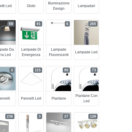
Illuminazione
etti Led
Globi
Lampadari
Design
59
91
6
265
pade Da
Lampade Di
Lampade
Lampade Led
rra Led
Emergenza
Fluorescenti
3
115
95
73
Piantane Con
nnelli
Pannelli Led
Piantane
Led
236
3
27
128