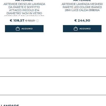
ARTEMIDE DIOSCURI LAMPADA
ARTEMIDE LAMPADA MESMERI
DA PARETE E SOFFITTO
PARETE LED COLORE BIANCO
ATTACCO PICCOLO E14
28W LUCE CALDA 0918010A
DIAMETRO 14CM IN VETRO
SOFFIATO E POLICARBONATO
COLORE BIANCO 1039110A
€ 108,57
€ 244,90
€ 165,01
AGGIUNGI
AGGIUNGI
E LAMPADE