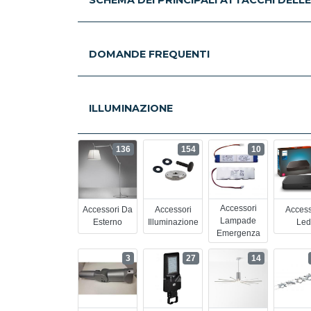
DOMANDE FREQUENTI
ILLUMINAZIONE
136
154
10
Accessori
Accessori Da
Accessori
Access
Lampade
Esterno
Illuminazione
Led
Emergenza
3
27
14