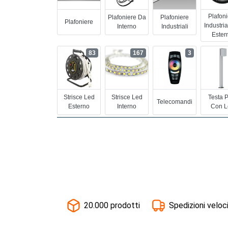
Plafon
Plafoniere Da
Plafoniere
Plafoniere
Industria
Interno
Industriali
Ester
83
167
3
Strisce Led
Strisce Led
Testa 
Telecomandi
Esterno
Interno
Con L
20.000 prodotti
Spedizioni veloc