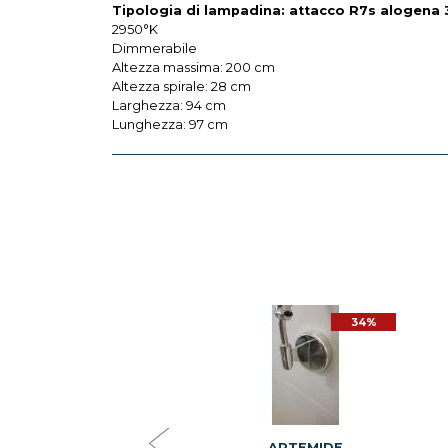
Tipologia di lampadina: attacco R7s alogen
2950°K
Dimmerabile
Altezza massima: 200 cm
Altezza spirale: 28 cm
Larghezza: 94 cm
Lunghezza: 97 cm
34%
ARTEMIDE
ARTEMIDE SNODO PER
LOMEO E TOLOMEO MINI
WAC7823 Y101100022
€ 6,90
ARTEMIDE