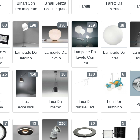
Binari Con
Binari Senza
Faretti Da
i
Faretti
Far
Led Integrato
Led Integrato
Esterno
63
198
350
219
38
e Ad
Lampade Da
Lampade Da
Lampade Da
Lampade Da
Lam
ia
Tavolo Con
Interno
Tavolo
Terra
Te
re
Led
25
450
10
180
6
Da
Luci
Luci Da
Luci Di
Luci Per
Pa
no
Accessori
Interno
Natale Led
Bambino
7
43
220
20
5