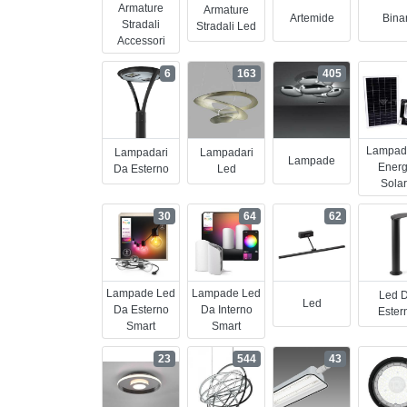
Armature
Armature
Artemide
Binar
Stradali
Stradali Led
Accessori
6
163
405
Lampad
Lampadari
Lampadari
Lampade
Energ
Da Esterno
Led
Sola
30
64
62
Lampade Led
Lampade Led
Led 
Led
Da Esterno
Da Interno
Ester
Smart
Smart
23
544
43