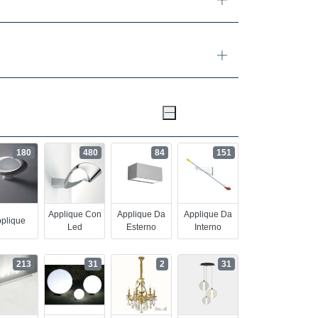
180
480
84
151
Applique Con
Applique Da
Applique Da
plique
Led
Esterno
Interno
213
31
2
31