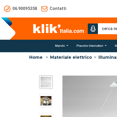
Salta al contenuto principale
06.90095358
Contatti
Marchi
Placche Interruttori
M
Home
>
Materiale elettrico
>
Illumin