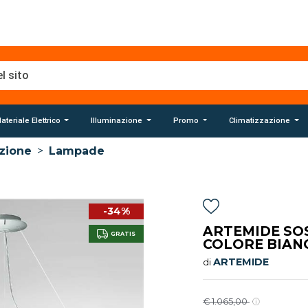
ateriale Elettrico
Illuminazione
Promo
Climatizzazione
azione
>
Lampade
-34%
ARTEMIDE SO
GRATIS
COLORE BIANC
ARTEMIDE
di
€ 1.065,00