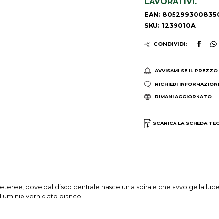
LAVORATIVI.
EAN: 805299300835
SKU: 1239010A
CONDIVIDI:
AVVISAMI SE IL PREZZO
RICHIEDI INFORMAZION
RIMANI AGGIORNATO
SCARICA LA SCHEDA TE
teree, dove dal disco centrale nasce un a spirale che avvolge la luce
lluminio verniciato bianco.