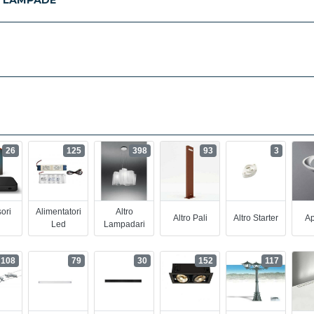
26
125
398
93
3
ori
Alimentatori
Altro
Altro Pali
Altro Starter
Ap
Led
Lampadari
108
79
30
152
117