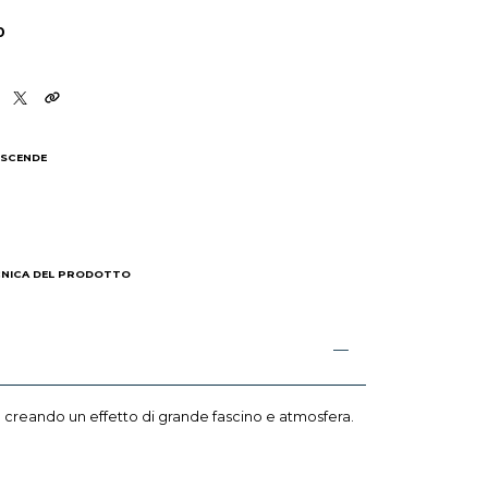
0
 SCENDE
I
CNICA DEL PRODOTTO
 creando un effetto di grande fascino e atmosfera.