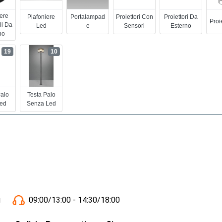
iere
Plafoniere
Portalampad
Proiettori Con
Proiettori Da
Proi
li Da
Led
E
Sensori
Esterno
no
19
10
Palo
Testa Palo
ed
Senza Led
i
09:00/13:00 - 14:30/18:00