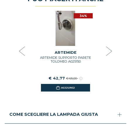
34%
DE
A
DO PER
ARTEMIDE
MEO MINI
DA PAR
00022
ATTAC
DIAMETR
SOFFIATO
COLORE
€ 10
ARTEMIDE
ARTEMIDE SUPPORTO PARETE
GI
TOLOMEO A025150
€ 42,77
€ 65,00
AGGIUNGI
COME SCEGLIERE LA LAMPADA GIUSTA