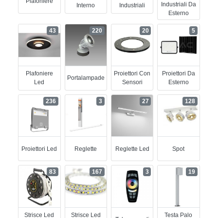
Plafoniere
Industriali Da
Interno
Industriali
Esterno
43
220
20
5
Plafoniere
Proiettori Con
Proiettori Da
Portalampade
Led
Sensori
Esterno
236
3
27
128
Proiettori Led
Reglette
Reglette Led
Spot
83
167
3
19
Strisce Led
Strisce Led
Testa Palo