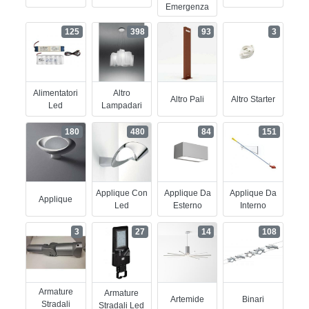
Emergenza
125
398
93
3
Alimentatori
Altro
Altro Pali
Altro Starter
Led
Lampadari
180
480
84
151
Applique Con
Applique Da
Applique Da
Applique
Led
Esterno
Interno
3
27
14
108
Armature
Armature
Artemide
Binari
Stradali
Stradali Led