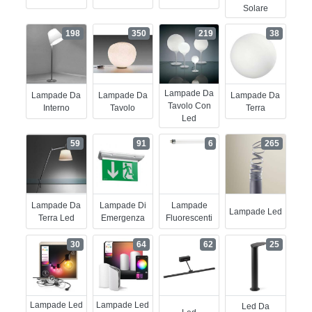
Solare
198
350
219
38
Lampade Da
Lampade Da
Lampade Da
Lampade Da
Tavolo Con
Interno
Tavolo
Terra
Led
59
91
6
265
Lampade Da
Lampade Di
Lampade
Lampade Led
Terra Led
Emergenza
Fluorescenti
30
64
62
25
Lampade Led
Lampade Led
Led Da