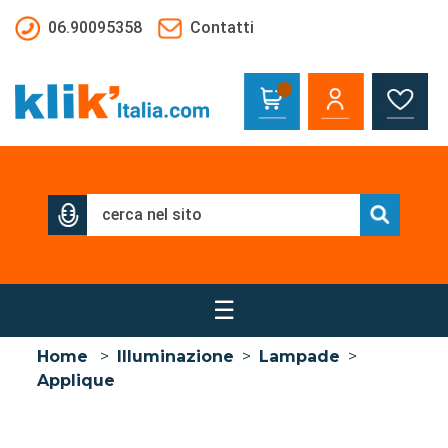
Salta al contenuto principale
06.90095358
Contatti
☰
Home
>
Illuminazione
>
Lampade
>
Applique