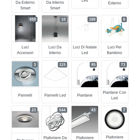
Led
Da Esterno
Da Interno
Esterno
Smart
Smart
450
10
180
6
Luci
Luci Da
Luci Di Natale
Luci Per
Accessori
Interno
Led
Bambino
3
115
95
73
Piantane Con
Pannelli
Pannelli Led
Piantane
Led
23
544
43
7
Plafoniere
Plafoniere Da
Plafoniere