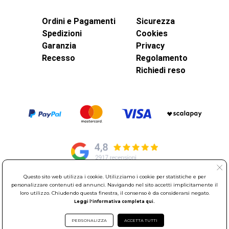
Ordini e Pagamenti
Sicurezza
Spedizioni
Cookies
Garanzia
Privacy
Recesso
Regolamento
Richiedi reso
Questo sito web utilizza i cookie. Utilizziamo i cookie per statistiche e per
personalizzare contenuti ed annunci. Navigando nel sito accetti implicitamente il
© Elettroservice Spa - Sede Legale: Via Leonardo da Vinci, 40 -
loro utilizzo. Chiudendo questa finestra, il consenso è da considerarsi negato.
00015 Monterotondo Scalo (RM)
Leggi l'informativa completa qui.
Partita Iva: 01586761007 - Codice Fiscale: 06634500588 Capitale
Sociale 1.600.000,00 Euro i.v. Iscritto al Registro delle Imprese di
PERSONALIZZA
ACCETTA TUTTI
Roma REA: RM-535144