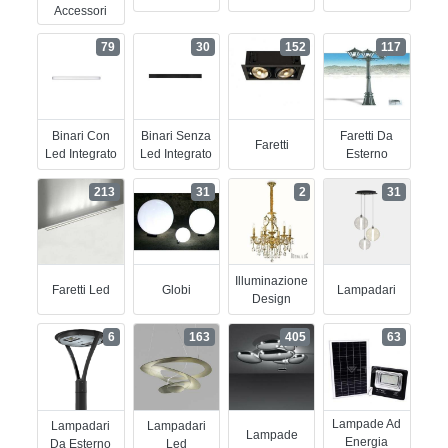
Accessori
79
30
152
117
Binari Con
Binari Senza
Faretti Da
Faretti
Led Integrato
Led Integrato
Esterno
213
31
2
31
Illuminazione
Faretti Led
Globi
Lampadari
Design
6
163
405
63
Lampade Ad
Lampadari
Lampadari
Lampade
Energia
Da Esterno
Led