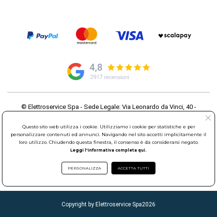
© Elettroservice Spa - Sede Legale: Via Leonardo da Vinci, 40 -
00015 Monterotondo Scalo (RM)
Partita Iva: 01586761007 - Codice Fiscale: 06634500588 Capitale
Questo sito web utilizza i cookie. Utilizziamo i cookie per statistiche e per
Sociale 1.600.000,00 Euro i.v. Iscritto al Registro delle Imprese di
personalizzare contenuti ed annunci. Navigando nel sito accetti implicitamente il
loro utilizzo. Chiudendo questa finestra, il consenso è da considerarsi negato.
Roma REA: RM-535144
Leggi l'informativa completa qui.
Sede Operativa: Via Leonardo da Vinci, 40 - 00015 Monterotondo
Scalo (RM) - Telefono:
06.90095358
PERSONALIZZA
ACCETTA TUTTI
Copyright by Elettroservice Spa
2026