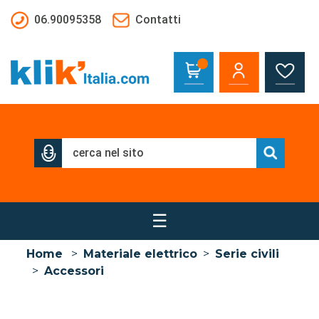
Salta al contenuto principale
06.90095358
Contatti
☰
Home
>
Materiale elettrico
>
Serie civili
>
Accessori