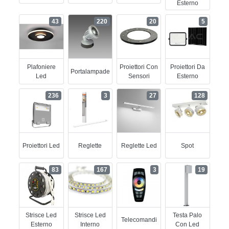
Esterno
43
220
20
5
Plafoniere
Proiettori Con
Proiettori Da
Portalampade
Led
Sensori
Esterno
236
3
27
128
Proiettori Led
Reglette
Reglette Led
Spot
83
167
3
19
Strisce Led
Strisce Led
Testa Palo
Telecomandi
Esterno
Interno
Con Led