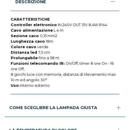
DESCRIZIONE
CARATTERISTICHE
Controller elettronico
IN 240V OUT 31V 8,4W IP44
Cavo alimentazione
L.4 m
Sezione cavo
0,15 mm2
Lunghezza cavo
18m
Colore cavo
verde
Distanza led
7,5 cm
Prolungabile
fino a 58 m
Funzioni telecomando IR:
On/Off, timer 8 ore On - 16
ore Off,
8 giochi luce con memoria, distanza di rilevamento max
10 m ed angolo 30°
Uso
interno-esterno
COME SCEGLIERE LA LAMPADA GIUSTA