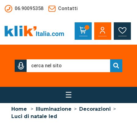
Salta al contenuto principale
06.90095358
Contatti
☰
Home
>
Illuminazione
>
Decorazioni
>
Luci di natale led