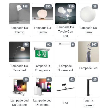
198
350
219
38
Lampade Da
Lampade Da
Lampade Da
Lampade Da
Tavolo Con
Interno
Tavolo
Terra
Led
59
91
6
267
Lampade Da
Lampade Di
Lampade
Lampade Led
Terra Led
Emergenza
Fluorescenti
30
64
62
25
Lampade Led
Lampade Led
Led Da
Led
Da Esterno
Da Interno
Esterno