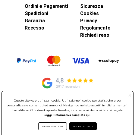
Ordini e Pagamenti
Sicurezza
Spedizioni
Cookies
Garanzia
Privacy
Recesso
Regolamento
Richiedi reso
Questo sito web utilizza i cookie. Utilizziamo i cookie per statistiche e per
© Elettroservice Spa - Sede Legale: Via Leonardo da Vinci, 40 -
personalizzare contenuti ed annunci. Navigando nel sito accetti implicitamente il
00015 Monterotondo Scalo (RM)
loro utilizzo. Chiudendo questa finestra, il consenso è da considerarsi negato.
Leggi l'informativa completa qui.
Partita Iva: 01586761007 - Codice Fiscale: 06634500588 Capitale
Sociale 1.600.000,00 Euro i.v. Iscritto al Registro delle Imprese di
PERSONALIZZA
ACCETTA TUTTI
Roma REA: RM-535144
Sede Operativa: Via Leonardo da Vinci, 40 - 00015 Monterotondo