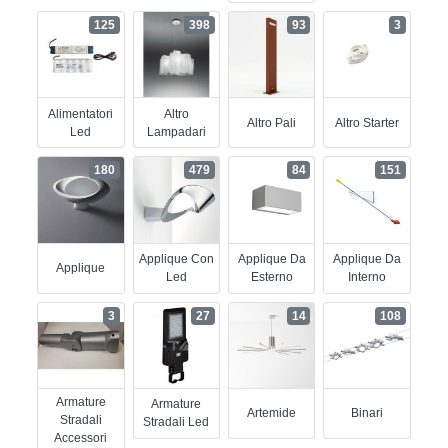
125
398
93
3
Alimentatori
Altro
Altro Pali
Altro Starter
Led
Lampadari
180
479
84
151
Applique Con
Applique Da
Applique Da
Applique
Led
Esterno
Interno
3
27
14
108
Armature
Armature
Artemide
Binari
Stradali
Stradali Led
Accessori