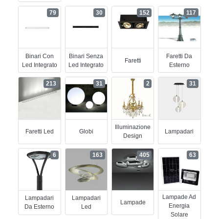
79
30
152
117
Binari Con
Binari Senza
Faretti Da
Faretti
Led Integrato
Led Integrato
Esterno
213
31
2
31
Illuminazione
Faretti Led
Globi
Lampadari
Design
6
163
405
63
Lampade Ad
Lampadari
Lampadari
Lampade
Energia
Da Esterno
Led
Solare