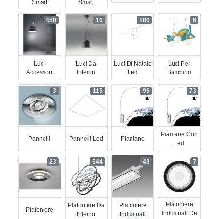
Smart
Smart
450
10
180
6
Luci
Luci Da
Luci Di Natale
Luci Per
Accessori
Interno
Led
Bambino
3
115
95
73
Piantane Con
Pannelli
Pannelli Led
Piantane
Led
23
544
43
7
Plafoniere
Plafoniere Da
Plafoniere
Plafoniere
Industriali Da
Interno
Industriali