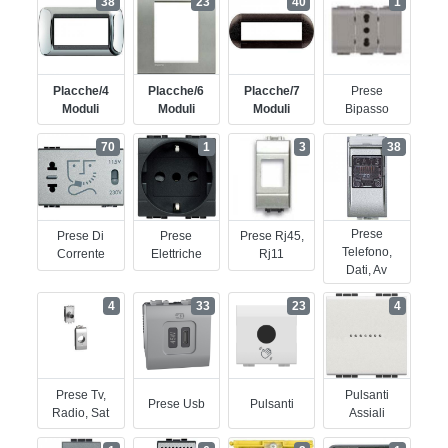
38
23
40
1
Placche/4
Placche/6
Placche/7
Prese
Moduli
Moduli
Moduli
Bipasso
70
1
3
38
Prese
Prese Di
Prese
Prese Rj45,
Telefono,
Corrente
Elettriche
Rj11
Dati, Av
4
33
23
4
Prese Tv,
Pulsanti
Prese Usb
Pulsanti
Radio, Sat
Assiali