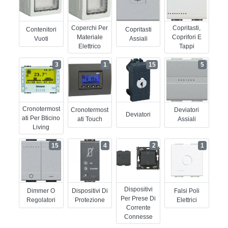
Coperchi Per
Copritasti,
Contenitori
Copritasti
Materiale
Coprifori E
Vuoti
Assiali
Elettrico
Tappi
3
1
15
5
Cronotermost
Cronotermost
Deviatori
Deviatori
Ati Per Bticino
Ati Touch
Assiali
Living
15
4
2
1
Dispositivi
Dimmer O
Dispositivi Di
Falsi Poli
Per Prese Di
Regolatori
Protezione
Elettrici
Corrente
Connesse