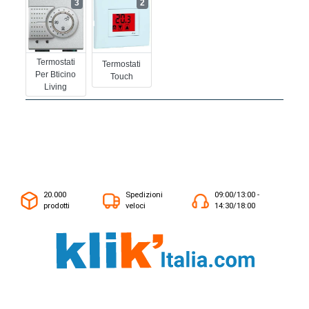
3
2
Termostati
Termostati
Per Bticino
Touch
Living
20.000
Spedizioni
09:00/13:00 -
prodotti
veloci
14:30/18:00