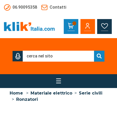
Salta al contenuto principale
06.90095358
Contatti
☰
Home
>
Materiale elettrico
>
Serie civili
>
Ronzatori