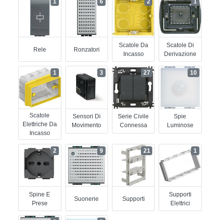
1
6
2
1
Scatole Da
Scatole Di
Rele
Ronzatori
Incasso
Derivazione
1
3
27
10
Scatole
Sensori Di
Serie Civile
Spie
Elettriche Da
Movimento
Connessa
Luminose
Incasso
2
9
21
1
Spine E
Supporti
Suonerie
Supporti
Prese
Elettrici