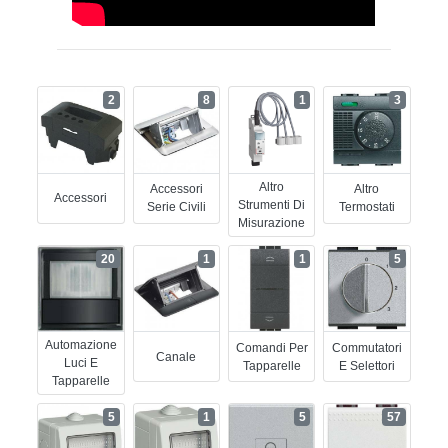
2
8
1
3
Altro
Accessori
Altro
Accessori
Strumenti Di
Serie Civili
Termostati
Misurazione
20
1
1
5
Automazione
Comandi Per
Commutatori
Canale
Luci E
Tapparelle
E Selettori
Tapparelle
5
1
5
57