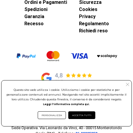
Ordini e Pagamenti
Sicurezza
Spedizioni
Cookies
Garanzia
Privacy
Recesso
Regolamento
Richiedi reso
Questo sito web utilizza i cookie. Utilizziamo i cookie per statistiche e per
personalizzare contenuti ed annunci. Navigando nel sito accetti implicitamente il
© Elettroservice Spa - Sede Legale: Via Leonardo da Vinci, 40 -
loro utilizzo. Chiudendo questa finestra, il consenso è da considerarsi negato.
Leggi l'informativa completa qui.
00015 Monterotondo Scalo (RM)
Partita Iva: 01586761007 - Codice Fiscale: 06634500588 Capitale
PERSONALIZZA
ACCETTA TUTTI
Sociale 1.600.000,00 Euro i.v. Iscritto al Registro delle Imprese di
Roma REA: RM-535144
Sede Operativa: Via Leonardo da Vinci, 40 - 00015 Monterotondo