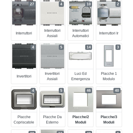
27
4
10
2
Interruttori
Interruttori
Interruttori
Interruttori Ir
Assiali
Automatici
4
5
14
3
Invertitori
Luci Ed
Placche 1
Invertitori
Assiali
Emergenza
Modulo
4
5
46
40
Placche
Placche Da
Placche/2
Placche/3
Copriscatole
Esterno
Moduli
Moduli