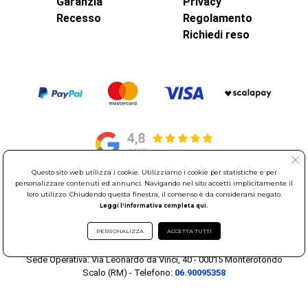
Garanzia
Privacy
Recesso
Regolamento
Richiedi reso
Questo sito web utilizza i cookie. Utilizziamo i cookie per statistiche e per
personalizzare contenuti ed annunci. Navigando nel sito accetti implicitamente il
© Elettroservice Spa - Sede Legale: Via Leonardo da Vinci, 40 -
loro utilizzo. Chiudendo questa finestra, il consenso è da considerarsi negato.
00015 Monterotondo Scalo (RM)
Leggi l'informativa completa qui.
Partita Iva: 01586761007 - Codice Fiscale: 06634500588 Capitale
PERSONALIZZA
ACCETTA TUTTI
Sociale 1.600.000,00 Euro i.v. Iscritto al Registro delle Imprese di
Roma REA: RM-535144
Sede Operativa: Via Leonardo da Vinci, 40 - 00015 Monterotondo
Scalo (RM) - Telefono:
06.90095358