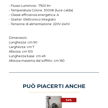
- Flusso Luminoso : 7920 lm
- Temperatura Colore: 3000K (luce calda)
- Classe efficienza energetica: A
- Starter: Elettronico Integrato
- Tensione di alimentazione: 220V-240V
Dimensioni:
Lunghezza: cm 90
Larghezza: cm 7
Altezza: cm 100
Lunghezza base: cm 49
Altezza massima dal soffitto: cm 160
PUÒ PIACERTI ANCHE
34%
DE
A