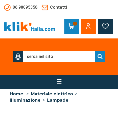
Salta al contenuto principale
06.90095358
Contatti
☰
Home
>
Materiale elettrico
>
Illuminazione
>
Lampade