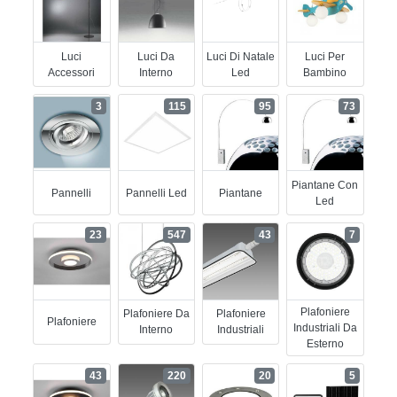
Luci
Luci Da
Luci Di Natale
Luci Per
Accessori
Interno
Led
Bambino
3
115
95
73
Piantane Con
Pannelli
Pannelli Led
Piantane
Led
23
547
43
7
Plafoniere
Plafoniere Da
Plafoniere
Plafoniere
Industriali Da
Interno
Industriali
Esterno
43
220
20
5