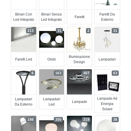
Binari Con
Binari Senza
Faretti Da
Faretti
Led Integrato
Led Integrato
Esterno
213
31
2
31
Illuminazione
Faretti Led
Globi
Lampadari
Design
6
163
407
63
Lampade Ad
Lampadari
Lampadari
Lampade
Energia
Da Esterno
Led
Solare
198
350
219
38