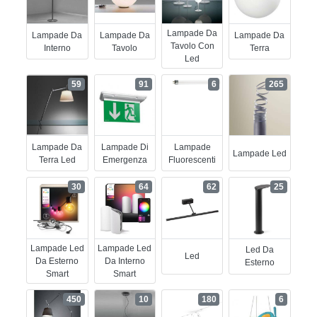
Lampade Da
Lampade Da
Lampade Da
Lampade Da
Tavolo Con
Interno
Tavolo
Terra
Led
59
91
6
265
Lampade Da
Lampade Di
Lampade
Lampade Led
Terra Led
Emergenza
Fluorescenti
30
64
62
25
Lampade Led
Lampade Led
Led Da
Led
Da Esterno
Da Interno
Esterno
Smart
Smart
450
10
180
6