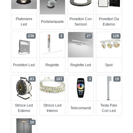
Plafoniere
Proiettori Con
Proiettori Da
Portalampade
Led
Sensori
Esterno
236
3
27
128
Proiettori Led
Reglette
Reglette Led
Spot
83
167
3
19
Strisce Led
Strisce Led
Testa Palo
Telecomandi
Esterno
Interno
Con Led
10