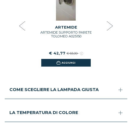
DO PER
ARTEMIDE
MEO MINI
DA PAR
00022
ATTAC
DIAMETR
SOFFIATO
COLORE
€ 10
ARTEMIDE
ARTEMIDE SUPPORTO PARETE
GI
TOLOMEO A025150
€ 42,77
€ 65,00
AGGIUNGI
COME SCEGLIERE LA LAMPADA GIUSTA
LA TEMPERATURA DI COLORE