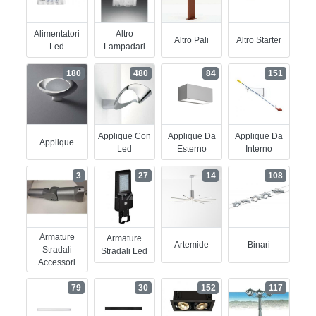
Alimentatori
Altro
Altro Pali
Altro Starter
Led
Lampadari
180
480
84
151
Applique Con
Applique Da
Applique Da
Applique
Led
Esterno
Interno
3
27
14
108
Armature
Armature
Artemide
Binari
Stradali
Stradali Led
Accessori
79
30
152
117