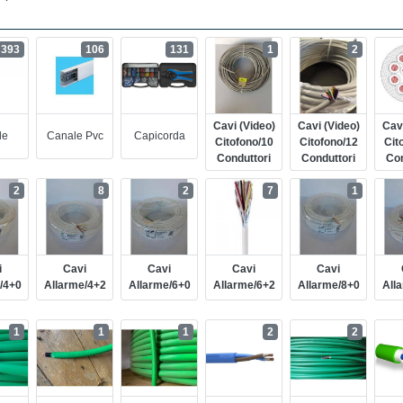
393
106
131
1
2
Cavi (video)
Cavi (video)
Cavi
le
Canale Pvc
Capicorda
Citofono/10
Citofono/12
Cit
Conduttori
Conduttori
Con
2
8
2
7
1
i
Cavi
Cavi
Cavi
Cavi
/4+0
Allarme/4+2
Allarme/6+0
Allarme/6+2
Allarme/8+0
All
1
1
1
2
2