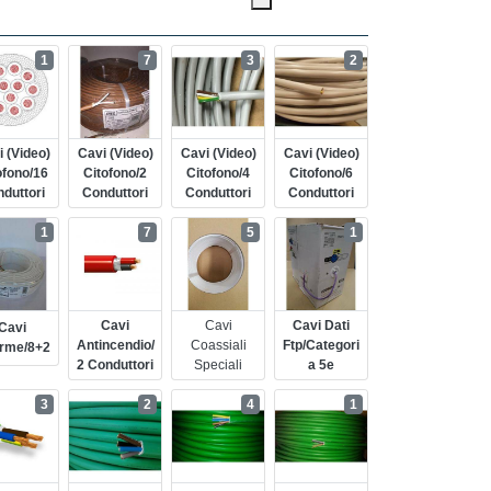
1
7
3
2
 (video)
Cavi (video)
Cavi (video)
Cavi (video)
ofono/16
Citofono/2
Citofono/4
Citofono/6
duttori
Conduttori
Conduttori
Conduttori
1
7
5
1
Cavi
Cavi
Cavi Dati
Cavi
Antincendio/
Coassiali
Ftp/categori
arme/8+2
2 Conduttori
Speciali
A 5e
3
2
4
1