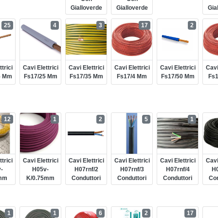
Gialloverde
Gialloverde
Gia
25
4
3
17
2
trici
Cavi Elettrici
Cavi Elettrici
Cavi Elettrici
Cavi Elettrici
Cavi
5 Mm
Fs17/25 Mm
Fs17/35 Mm
Fs17/4 Mm
Fs17/50 Mm
Fs
12
1
2
5
1
trici
Cavi Elettrici
Cavi Elettrici
Cavi Elettrici
Cavi Elettrici
Cavi
-
H05v-
H07rnf/2
H07rnf/3
H07rnf/4
H0
mm
K/0.75mm
Conduttori
Conduttori
Conduttori
Con
1
1
6
2
17