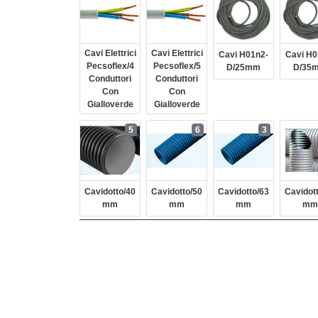
Cavi Elettrici
Cavi Elettrici
Cavi H01n2-
Cavi H0
Pecsoflex/4
Pecsoflex/5
D/25mm
D/35
Conduttori
Conduttori
Con
Con
Gialloverde
Gialloverde
5
6
3
Cavidotto/40
Cavidotto/50
Cavidotto/63
Cavidot
Mm
Mm
Mm
Mm