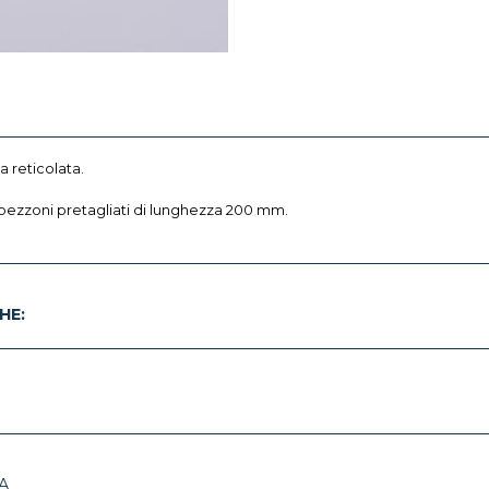
na reticolata.
 spezzoni pretagliati di lunghezza 200 mm.
HE:
A