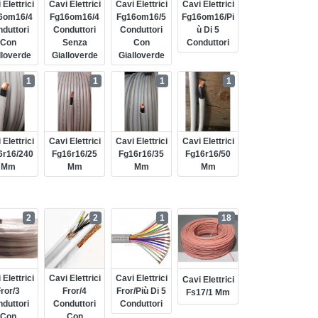
 Elettrici
Cavi Elettrici
Cavi Elettrici
Cavi Elettrici
6om16/4
Fg16om16/4
Fg16om16/5
Fg16om16/pi
duttori
Conduttori
Conduttori
Ù Di 5
Con
Senza
Con
Conduttori
lloverde
Gialloverde
Gialloverde
1
1
1
1
 Elettrici
Cavi Elettrici
Cavi Elettrici
Cavi Elettrici
6r16/240
Fg16r16/25
Fg16r16/35
Fg16r16/50
Mm
Mm
Mm
Mm
2
2
1
18
 Elettrici
Cavi Elettrici
Cavi Elettrici
Cavi Elettrici
ror/3
Fror/4
Fror/più Di 5
Fs17/1 Mm
duttori
Conduttori
Conduttori
Con
Con