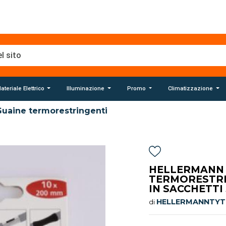
ateriale Elettrico
Illuminazione
Promo
Climatizzazione
Guaine termorestringenti
HELLERMANN 
TERMORESTRI
IN SACCHETTI 
HELLERMANNTY
di