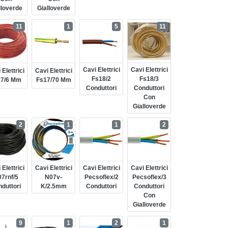
lloverde
Gialloverde
11
1
5
11
Cavi Elettrici
Cavi Elettrici
 Elettrici
Cavi Elettrici
Fs18/2
Fs18/3
17/6 Mm
Fs17/70 Mm
Conduttori
Conduttori
Con
Gialloverde
2
1
1
2
 Elettrici
Cavi Elettrici
Cavi Elettrici
Cavi Elettrici
7rnf/5
N07v-
Pecsoflex/2
Pecsoflex/3
duttori
K/2.5mm
Conduttori
Conduttori
Con
Gialloverde
9
1
2
1