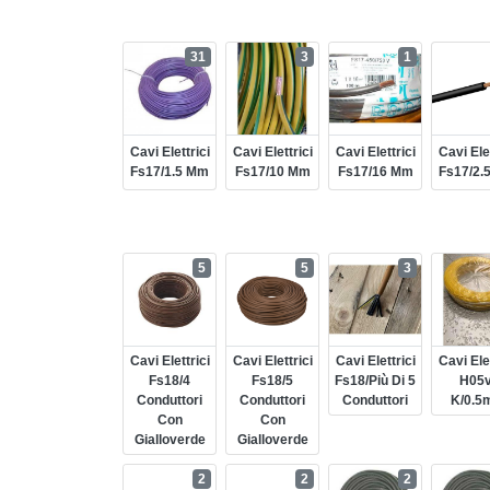
31
3
1
Cavi Elettrici
Cavi Elettrici
Cavi Elettrici
Cavi Elet
Fs17/1.5 Mm
Fs17/10 Mm
Fs17/16 Mm
Fs17/2.
5
5
3
Cavi Elettrici
Cavi Elettrici
Cavi Elettrici
Cavi Elet
Fs18/4
Fs18/5
Fs18/più Di 5
H05v
Conduttori
Conduttori
Conduttori
K/0.5
Con
Con
Gialloverde
Gialloverde
2
2
2