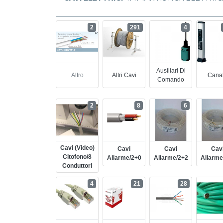
2
291
4
Ausiliari Di
Altro
Altri Cavi
Cana
Comando
2
8
6
Cavi (video)
Cavi
Cavi
Cav
Citofono/8
Allarme/2+0
Allarme/2+2
Allarme
Conduttori
4
21
28