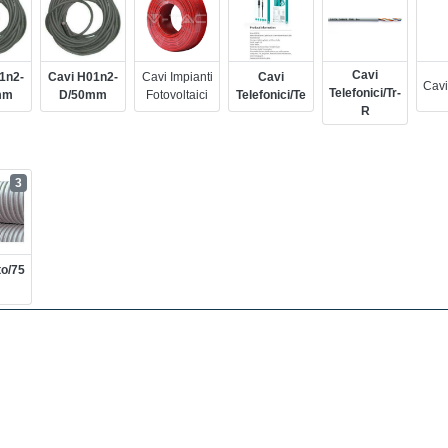
Cavi
1n2-
Cavi H01n2-
Cavi Impianti
Cavi
Cavi
Telefonici/tr-
mm
D/50mm
Fotovoltaici
Telefonici/te
R
3
to/75