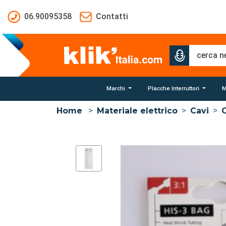
Salta al contenuto principale
06.90095358
Contatti
Marchi
Placche Interruttori
M
Home
>
Materiale elettrico
>
Cavi
>