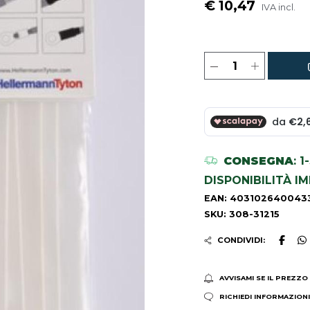
€ 10,47
IVA incl.
CONSEGNA
: 
DISPONIBILITÀ I
EAN: 403102640043
SKU: 308-31215
CONDIVIDI:
AVVISAMI SE IL PREZZO
RICHIEDI INFORMAZION