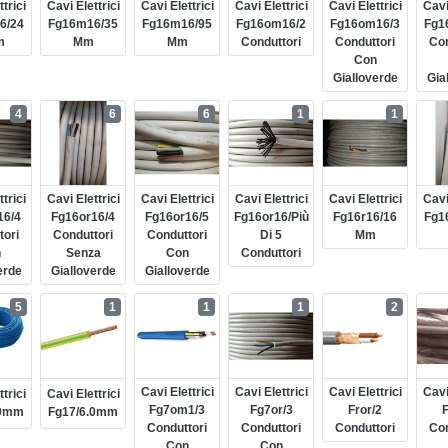
trici
Cavi Elettrici
Cavi Elettrici
Cavi Elettrici
Cavi Elettrici
Cavi
6/24
Fg16m16/35
Fg16m16/95
Fg16om16/2
Fg16om16/3
Fg1
m
Mm
Mm
Conduttori
Conduttori
Con
Con
Gialloverde
Gia
4
6
6
1
1
trici
Cavi Elettrici
Cavi Elettrici
Cavi Elettrici
Cavi Elettrici
Cavi
16/4
Fg16or16/4
Fg16or16/5
Fg16or16/più
Fg16r16/16
Fg1
tori
Conduttori
Conduttori
Di 5
Mm
n
Senza
Con
Conduttori
erde
Gialloverde
Gialloverde
5
1
1
1
2
Cavi Elettrici
Cavi Elettrici
Cavi Elettrici
Cavi
trici
Cavi Elettrici
Fg7om1/3
Fg7or/3
Fror/2
F
.0mm
Fg17/6.0mm
Conduttori
Conduttori
Conduttori
Con
Con
Con