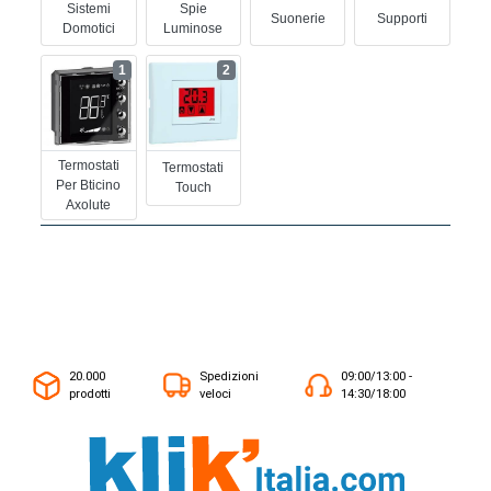
Sistemi
Spie
Suonerie
Supporti
Domotici
Luminose
1
2
Termostati
Termostati
Per Bticino
Touch
Axolute
20.000
Spedizioni
09:00/13:00 -
prodotti
veloci
14:30/18:00