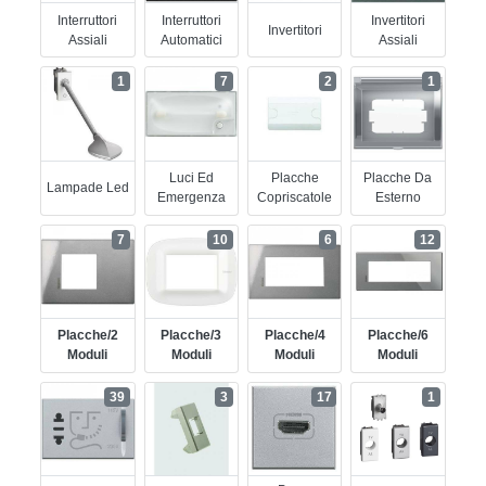
Interruttori
Interruttori
Invertitori
Invertitori
Assiali
Automatici
Assiali
1
7
2
1
Luci Ed
Placche
Placche Da
Lampade Led
Emergenza
Copriscatole
Esterno
7
10
6
12
Placche/2
Placche/3
Placche/4
Placche/6
Moduli
Moduli
Moduli
Moduli
39
3
17
1