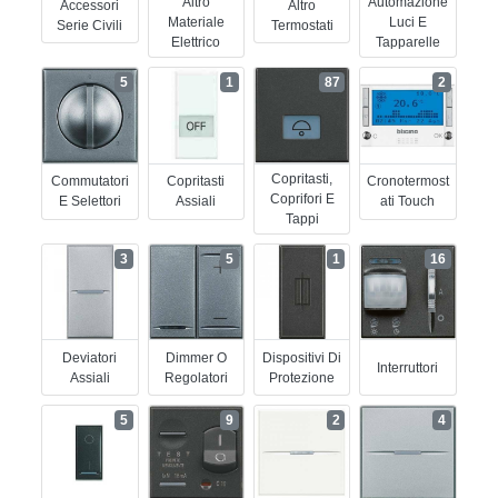
Altro
Automazione
Accessori
Altro
Materiale
Luci E
Serie Civili
Termostati
Elettrico
Tapparelle
5
1
87
2
Copritasti,
Commutatori
Copritasti
Cronotermost
Coprifori E
E Selettori
Assiali
Ati Touch
Tappi
3
5
1
16
Deviatori
Dimmer O
Dispositivi Di
Interruttori
Assiali
Regolatori
Protezione
5
9
2
4