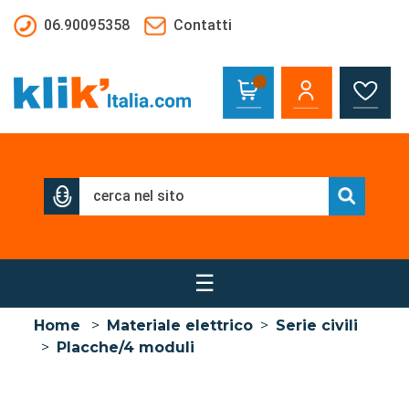
Salta al contenuto principale
06.90095358
Contatti
☰
Home
>
Materiale elettrico
>
Serie civili
>
Placche/4 moduli