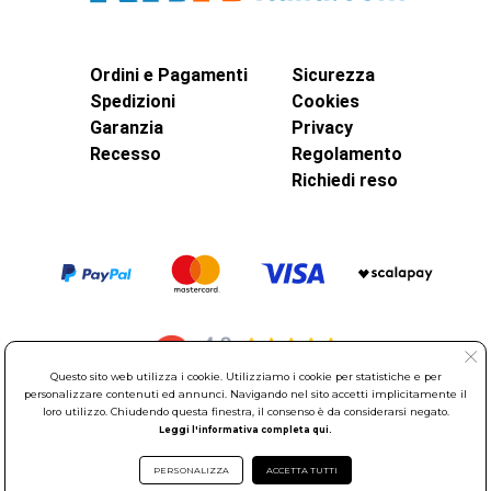
Ordini e Pagamenti
Sicurezza
Spedizioni
Cookies
Garanzia
Privacy
Recesso
Regolamento
Richiedi reso
Questo sito web utilizza i cookie. Utilizziamo i cookie per statistiche e per
personalizzare contenuti ed annunci. Navigando nel sito accetti implicitamente il
loro utilizzo. Chiudendo questa finestra, il consenso è da considerarsi negato.
Leggi l'informativa completa qui.
© Elettroservice Spa - Sede Legale: Via Leonardo da Vinci, 40 -
00015 Monterotondo Scalo (RM)
PERSONALIZZA
ACCETTA TUTTI
Partita Iva: 01586761007 - Codice Fiscale: 06634500588 Capitale