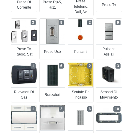
Prese
Prese Di
Prese Rj45,
Prese Tv
Telefono,
Corrente
Rj11
Dati, Av
3
9
2
9
Prese Tv,
Pulsanti
Prese Usb
Pulsanti
Radio, Sat
Assiali
1
6
2
3
Rilevatori Di
Scatole Da
Sensori Di
Ronzatori
Gas
Incasso
Movimento
1
2
6
10