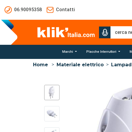
Salta al contenuto principale
06.90095358
Contatti
Marchi
Placche Interruttori
M
Home
>
Materiale elettrico
>
Lampad