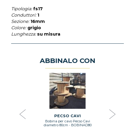
Tipologia:
fs17
Conduttori:
1
Sezione:
16mm
Colore:
grigio
Lunghezza:
su misura
ABBINALO CON
AVI
PE
ecso Cavi
Bobina p
BOBINAD140
diametro
7
PECSO CAVI
Bobina per cavo Pecso Cavi
GI
diametro 80cm - BOBINAD80