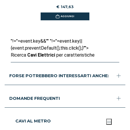
€ 147,63
AGGIUNGI
"!="=event.key&&"" "!="=event.key||
{event.preventDefault();this.click();}"">
Ricerca
Cavi Elettrici
per caratteristiche
FORSE POTREBBERO INTERESSARTI ANCHE:
DOMANDE FREQUENTI
CAVI AL METRO