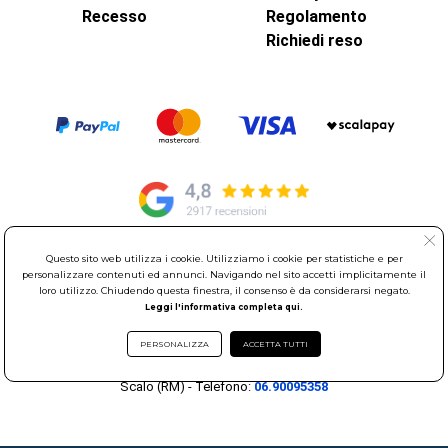
Recesso
Regolamento
Richiedi reso
Questo sito web utilizza i cookie. Utilizziamo i cookie per statistiche e per
© Elettroservice Spa - Sede Legale: Via Leonardo da Vinci, 40 -
personalizzare contenuti ed annunci. Navigando nel sito accetti implicitamente il
00015 Monterotondo Scalo (RM)
loro utilizzo. Chiudendo questa finestra, il consenso è da considerarsi negato.
Leggi l'informativa completa qui.
Partita Iva: 01586761007 - Codice Fiscale: 06634500588 Capitale
Sociale 1.600.000,00 Euro i.v. Iscritto al Registro delle Imprese di
PERSONALIZZA
ACCETTA TUTTI
Roma REA: RM-535144
Sede Operativa: Via Leonardo da Vinci, 40 - 00015 Monterotondo
Scalo (RM) - Telefono:
06.90095358