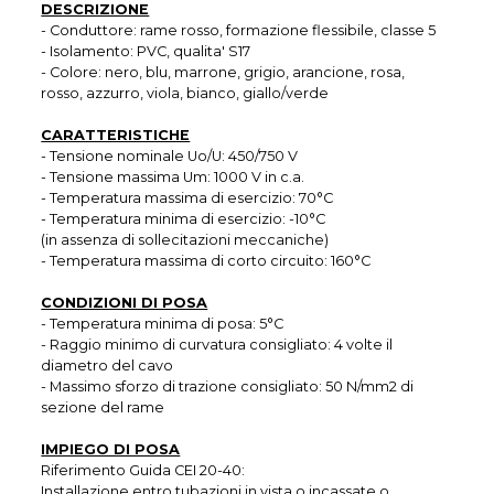
DESCRIZIONE
- Conduttore: rame rosso, formazione flessibile, classe 5
- Isolamento: PVC, qualita' S17
- Colore: nero, blu, marrone, grigio, arancione, rosa,
rosso, azzurro, viola, bianco, giallo/verde
CARATTERISTICHE
- Tensione nominale Uo/U: 450/750 V
- Tensione massima Um: 1000 V in c.a.
- Temperatura massima di esercizio: 70°C
- Temperatura minima di esercizio: -10°C
(in assenza di sollecitazioni meccaniche)
- Temperatura massima di corto circuito: 160°C
CONDIZIONI DI POSA
- Temperatura minima di posa: 5°C
- Raggio minimo di curvatura consigliato: 4 volte il
diametro del cavo
- Massimo sforzo di trazione consigliato: 50 N/mm2 di
sezione del rame
IMPIEGO DI POSA
Riferimento Guida CEI 20-40:
Installazione entro tubazioni in vista o incassate o