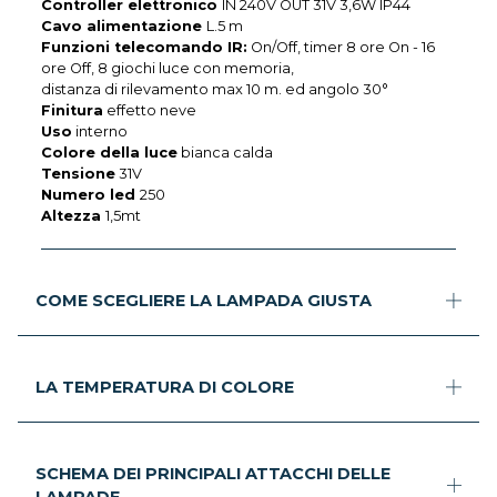
Controller elettronico
IN 240V OUT 31V 3,6W IP44
Cavo alimentazione
L.5 m
Funzioni telecomando IR:
On/Off, timer 8 ore On - 16
ore Off, 8 giochi luce con memoria,
distanza di rilevamento max 10 m. ed angolo 30°
Finitura
effetto neve
Uso
interno
Colore della luce
bianca calda
Tensione
31V
Numero led
250
Altezza
1,5mt
COME SCEGLIERE LA LAMPADA GIUSTA
LA TEMPERATURA DI COLORE
SCHEMA DEI PRINCIPALI ATTACCHI DELLE
LAMPADE