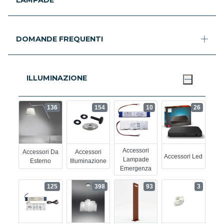
DOMANDE FREQUENTI
ILLUMINAZIONE
136
154
10
26
Accessori
Accessori Da
Accessori
Accessori Led
Lampade
Esterno
Illuminazione
Emergenza
125
398
93
3