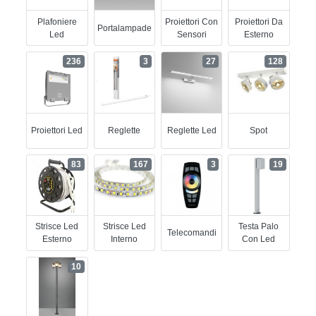
Plafoniere
Proiettori Con
Proiettori Da
Portalampade
Led
Sensori
Esterno
236
3
27
128
Proiettori Led
Reglette
Reglette Led
Spot
83
167
3
19
Strisce Led
Strisce Led
Testa Palo
Telecomandi
Esterno
Interno
Con Led
10