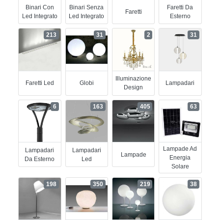
Binari Con
Binari Senza
Faretti Da
Faretti
Led Integrato
Led Integrato
Esterno
213
31
2
31
Illuminazione
Faretti Led
Globi
Lampadari
Design
6
163
405
63
Lampade Ad
Lampadari
Lampadari
Lampade
Energia
Da Esterno
Led
Solare
198
350
219
38