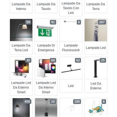
Lampade Da
Lampade Da
Lampade Da
Lampade Da
Tavolo Con
Interno
Tavolo
Terra
Led
59
91
6
267
Lampade Da
Lampade Di
Lampade
Lampade Led
Terra Led
Emergenza
Fluorescenti
30
64
62
25
Lampade Led
Lampade Led
Led Da
Led
Da Esterno
Da Interno
Esterno
Smart
Smart
450
10
180
6