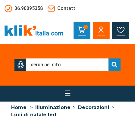
Salta al contenuto principale
06.90095358
Contatti
☰
Home
>
Illuminazione
>
Decorazioni
>
Luci di natale led