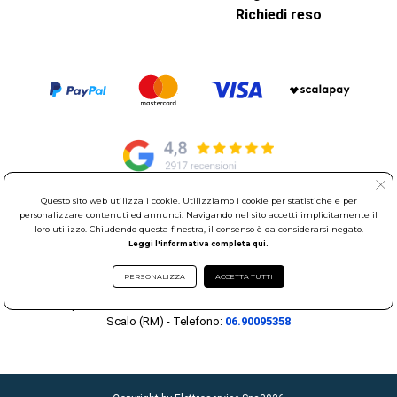
Richiedi reso
Questo sito web utilizza i cookie. Utilizziamo i cookie per statistiche e per
personalizzare contenuti ed annunci. Navigando nel sito accetti implicitamente il
© Elettroservice Spa - Sede Legale: Via Leonardo da Vinci, 40 -
loro utilizzo. Chiudendo questa finestra, il consenso è da considerarsi negato.
00015 Monterotondo Scalo (RM)
Leggi l'informativa completa qui.
Partita Iva: 01586761007 - Codice Fiscale: 06634500588 Capitale
Sociale 1.600.000,00 Euro i.v. Iscritto al Registro delle Imprese di
PERSONALIZZA
ACCETTA TUTTI
Roma REA: RM-535144
Sede Operativa: Via Leonardo da Vinci, 40 - 00015 Monterotondo
Scalo (RM) - Telefono:
06.90095358