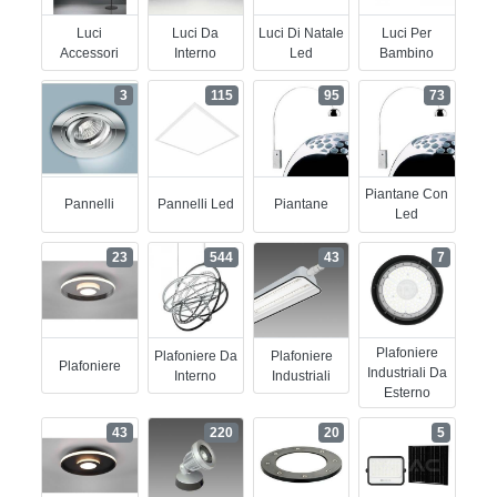
Luci
Luci Da
Luci Di Natale
Luci Per
Accessori
Interno
Led
Bambino
3
115
95
73
Piantane Con
Pannelli
Pannelli Led
Piantane
Led
23
544
43
7
Plafoniere
Plafoniere Da
Plafoniere
Plafoniere
Industriali Da
Interno
Industriali
Esterno
43
220
20
5