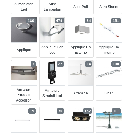
Alimentatori
Altro
Altro Pali
Altro Starter
Led
Lampadari
180
479
84
151
Applique Con
Applique Da
Applique Da
Applique
Led
Esterno
Interno
3
27
14
108
Armature
Armature
Artemide
Binari
Stradali
Stradali Led
Accessori
79
30
152
117