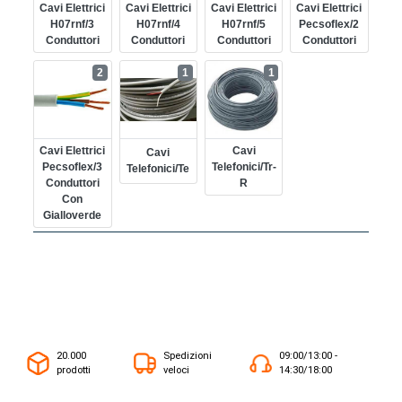
Cavi Elettrici
Cavi Elettrici
Cavi Elettrici
Cavi Elettrici
H07rnf/3
H07rnf/4
H07rnf/5
Pecsoflex/2
Conduttori
Conduttori
Conduttori
Conduttori
2
1
1
Cavi Elettrici
Cavi
Cavi
Pecsoflex/3
Telefonici/tr-
Telefonici/te
Conduttori
R
Con
Gialloverde
20.000
Spedizioni
09:00/13:00 -
prodotti
veloci
14:30/18:00