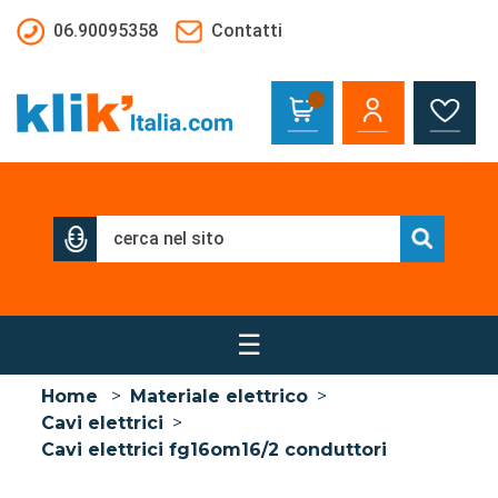
Salta al contenuto principale
06.90095358
Contatti
☰
Home
>
Materiale elettrico
>
Cavi elettrici
>
Cavi elettrici fg16om16/2 conduttori