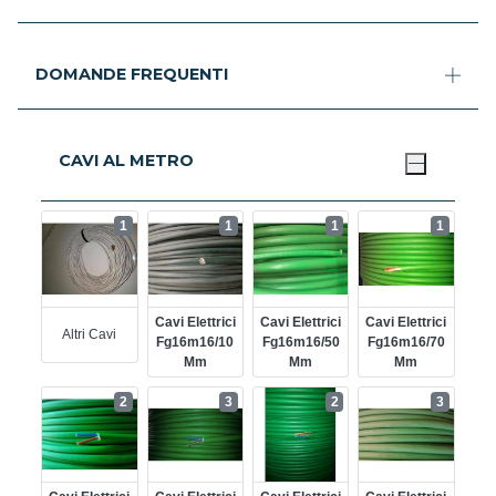
DOMANDE FREQUENTI
CAVI AL METRO
1
1
1
1
Cavi Elettrici
Cavi Elettrici
Cavi Elettrici
Altri Cavi
Fg16m16/10
Fg16m16/50
Fg16m16/70
Mm
Mm
Mm
2
3
2
3