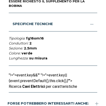
ESSERE RICHIESTO IL SUPPLEMENTO PER LA
BOBINA
SPECIFICHE TECNICHE
Tipologia:
fg16om16
Conduttori:
2
Sezione:
2.5mm
Colore:
verde
Lunghezza:
su misura
"!="=event.key&&"" "!="=event.key||
{event.preventDefault();this.click();}"">
Ricerca
Cavi Elettrici
per caratteristiche
FORSE POTREBBERO INTERESSARTI ANCHE: