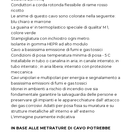
Conduttori a corda rotonda flessibile di rame rosso
ricotto
Le anime di questo cavo sono colorate nella seguente:
blu chiaro e marrone
La guaina e' in termoplastico speciale di qualita' M 1,
colore verde
Stampigliatura con inchiostro ogni metro.
Isolante in gomma HEPR ad alto modulo
Cavo a bassissima emissione di fumi e gas tossici
Condizioni di posa: temperatura minima di posa - 5 C
Installabile in tubo o canalina in aria; in canale interrato; in
tubo interrato ; in aria libera; interrato con protezione
meccanica
Cavi unipolari e multipolari per energia e segnalamento a
bassissima emissioni di fumi e gas tossici
Idonei in ambienti a rischio di incendio ove sia
fondamentale garantire la salvaguardia delle persone e
preservare gli impianti e le apparecchiature dall' attacco
dei gas corrosivi. Adatti per posa fissa su muratura e su
strutture metalliche all' interno e all' esterno
L'immagine puramente indicativa
IN BASE ALLE METRATURE DI CAVO POTREBBE