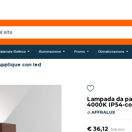
ateriale Elettrico
Illuminazione
Promo
Climatizzazione
Applique con led
Lampada da par
4000K IP54-co
AFFRALUX
di
€ 36,12
IVA incl.