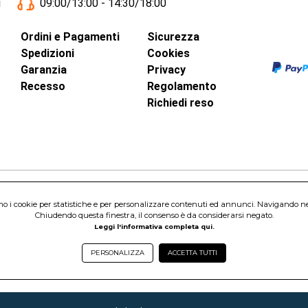
i
09:00/13:00 - 14:30/18:00
Ordini e Pagamenti
Sicurezza
Spedizioni
Cookies
Garanzia
Privacy
Recesso
Regolamento
Richiedi reso
amo i cookie per statistiche e per personalizzare contenuti ed annunci. Navigando nel s
inci, 40 - 00015 Monterotondo Scalo (RM)
Chiudendo questa finestra, il consenso è da considerarsi negato.
Capitale Sociale 1.600.000,00 Euro i.v. Iscritto al Registro delle Imprese di 
Leggi l'informativa completa qui.
nterotondo Scalo (RM) - Telefono:
06.90095358
PERSONALIZZA
ACCETTA TUTTI