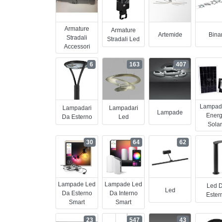
Armature
Armature
Artemide
Binar
Stradali
Stradali Led
Accessori
6
163
407
Lampad
Lampadari
Lampadari
Lampade
Energ
Da Esterno
Led
Sola
30
64
62
Lampade Led
Lampade Led
Led 
Led
Da Esterno
Da Interno
Ester
Smart
Smart
23
547
43