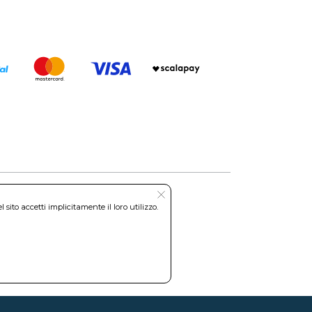
ito accetti implicitamente il loro utilizzo.
Roma REA: RM-535144