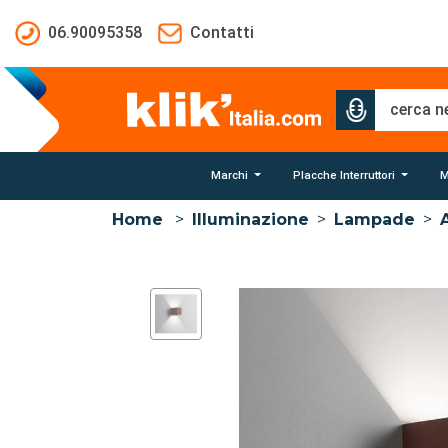
Salta al contenuto principale
06.90095358
Contatti
Marchi
Placche Interruttori
M
Home
>
Illuminazione
>
Lampade
>