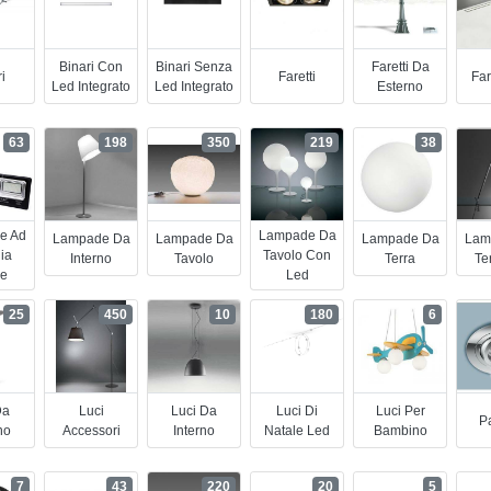
Binari Con
Binari Senza
Faretti Da
i
Faretti
Far
Led Integrato
Led Integrato
Esterno
63
198
350
219
38
e Ad
Lampade Da
Lampade Da
Lampade Da
Lampade Da
Lam
ia
Tavolo Con
Interno
Tavolo
Terra
Te
re
Led
25
450
10
180
6
Da
Luci
Luci Da
Luci Di
Luci Per
Pa
no
Accessori
Interno
Natale Led
Bambino
7
43
220
20
5