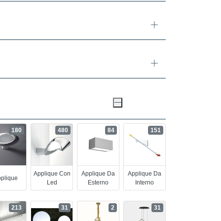
180
480
84
151
Applique Con
Applique Da
Applique Da
plique
Led
Esterno
Interno
213
31
2
31