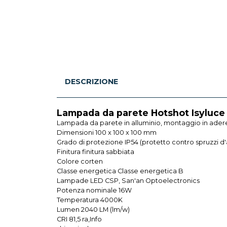
DESCRIZIONE
Lampada da parete Hotshot Isyluce
Lampada da parete in alluminio, montaggio in aderen
Dimensioni 100 x 100 x 100 mm
Grado di protezione IP54 (protetto contro spruzzi d
Finitura finitura sabbiata
Colore corten
Classe energetica Classe energetica B
Lampade LED CSP, San'an Optoelectronics
Potenza nominale 16W
Temperatura 4000K
Lumen 2040 LM (lm/w)
CRI 81,5 ra,Info