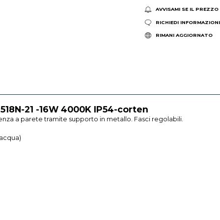
AVVISAMI SE IL PREZZO
RICHIEDI INFORMAZION
RIMANI AGGIORNATO
 518N-21 -16W 4000K IP54-corten
za a parete tramite supporto in metallo. Fasci regolabili.
'acqua)