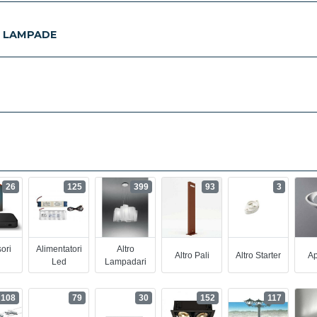
E LAMPADE
26
125
399
93
3
ori
Alimentatori
Altro
Altro Pali
Altro Starter
Ap
Led
Lampadari
108
79
30
152
117