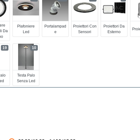
iere
Plafoniere
Portalampad
Proiettori Con
Proiettori Da
Proi
li Da
Led
E
Sensori
Esterno
no
19
10
Palo
Testa Palo
ed
Senza Led