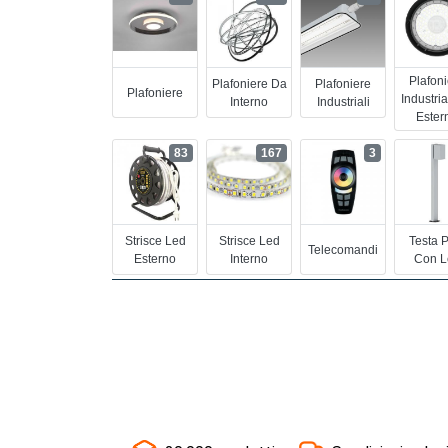
Plafon
Plafoniere Da
Plafoniere
Plafoniere
Industria
Interno
Industriali
Ester
83
167
3
Strisce Led
Strisce Led
Testa 
Telecomandi
Esterno
Interno
Con L