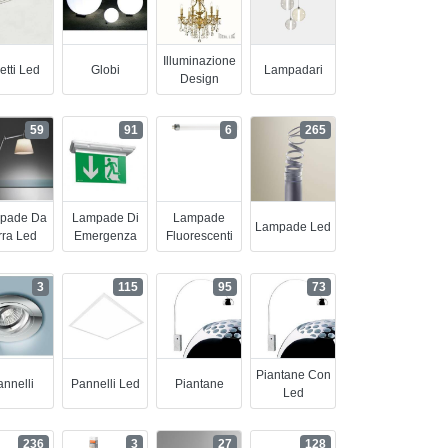
Illuminazione
etti Led
Globi
Lampadari
Design
59
91
6
265
pade Da
Lampade Di
Lampade
Lampade Led
rra Led
Emergenza
Fluorescenti
3
115
95
73
Piantane Con
nnelli
Pannelli Led
Piantane
Led
236
3
27
128