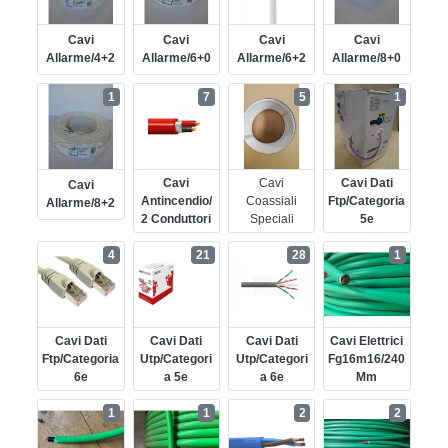
Cavi
Cavi
Cavi
Cavi
Allarme/4+2
Allarme/6+0
Allarme/6+2
Allarme/8+0
1
7
5
1
Cavi
Cavi
Cavi Dati
Cavi
Antincendio/
Coassiali
Ftp/categoria
Allarme/8+2
2 Conduttori
Speciali
5e
4
21
28
1
Cavi Dati
Cavi Dati
Cavi Dati
Cavi Elettrici
Ftp/categoria
Utp/categori
Utp/categori
Fg16m16/240
6e
A 5e
A 6e
Mm
1
1
2
2