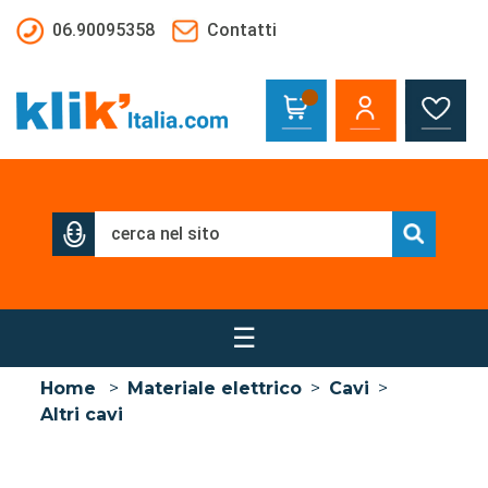
Salta al contenuto principale
06.90095358
Contatti
☰
Home
>
Materiale elettrico
>
Cavi
>
Altri cavi