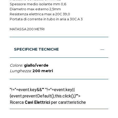
Spessore medio isolante mm 0,6
Diametro max esterno 2,5mm
Resistenza elettrica max a 20C 39,0
Portata di corrente in tubo in aria a 30C A 3
MATASSA 200 METRI
SPECIFICHE TECNICHE
Colore:
giallo/verde
Lunghezza:
200 metri
"!="=event.key&&"" "!="=event.key||
{event.preventDefault();this.click();}"">
Ricerca
Cavi Elettrici
per caratteristiche