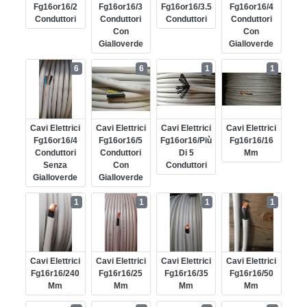
Fg16or16/2
Fg16or16/3
Fg16or16/3.5
Fg16or16/4
Conduttori
Conduttori
Conduttori
Conduttori
Con
Con
Gialloverde
Gialloverde
6
6
1
1
Cavi Elettrici
Cavi Elettrici
Cavi Elettrici
Cavi Elettrici
Fg16or16/4
Fg16or16/5
Fg16or16/più
Fg16r16/16
Conduttori
Conduttori
Di 5
Mm
Senza
Con
Conduttori
Gialloverde
Gialloverde
1
1
1
1
Cavi Elettrici
Cavi Elettrici
Cavi Elettrici
Cavi Elettrici
Fg16r16/240
Fg16r16/25
Fg16r16/35
Fg16r16/50
Mm
Mm
Mm
Mm