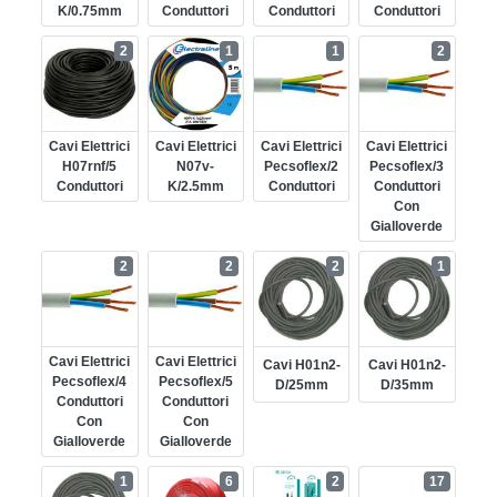
K/0.75mm
Conduttori
Conduttori
Conduttori
2
1
1
2
Cavi Elettrici
Cavi Elettrici
Cavi Elettrici
Cavi Elettrici
H07rnf/5
N07v-
Pecsoflex/2
Pecsoflex/3
Conduttori
K/2.5mm
Conduttori
Conduttori
Con
Gialloverde
2
2
2
1
Cavi Elettrici
Cavi Elettrici
Cavi H01n2-
Cavi H01n2-
Pecsoflex/4
Pecsoflex/5
D/25mm
D/35mm
Conduttori
Conduttori
Con
Con
Gialloverde
Gialloverde
1
6
2
17