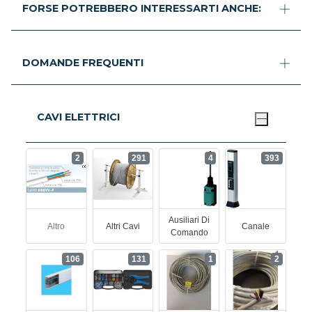
FORSE POTREBBERO INTERESSARTI ANCHE:
DOMANDE FREQUENTI
CAVI ELETTRICI
2
291
4
393
Ausiliari Di
Altro
Altri Cavi
Canale
Comando
106
131
1
2