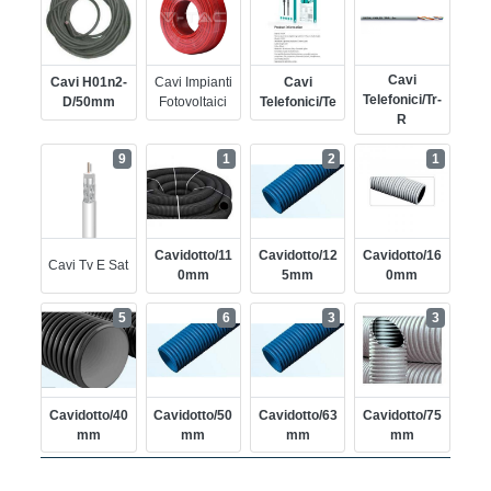
Cavi
Cavi H01n2-
Cavi Impianti
Cavi
Telefonici/tr-
D/50mm
Fotovoltaici
Telefonici/te
R
9
1
2
1
Cavidotto/11
Cavidotto/12
Cavidotto/16
Cavi Tv E Sat
0mm
5mm
0mm
5
6
3
3
Cavidotto/40
Cavidotto/50
Cavidotto/63
Cavidotto/75
Mm
Mm
Mm
Mm