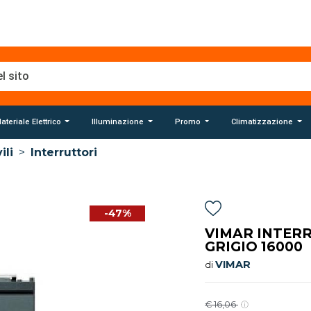
ateriale Elettrico
Illuminazione
Promo
Climatizzazione
ili
>
Interruttori
-47%
VIMAR INTERR
GRIGIO 16000
VIMAR
di
€ 16,06