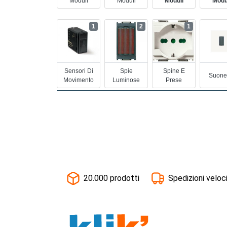
Moduli
Moduli
Moduli
Modu
1
2
1
Sensori Di
Spie
Spine E
Suone
Movimento
Luminose
Prese
20.000 prodotti
Spedizioni veloc