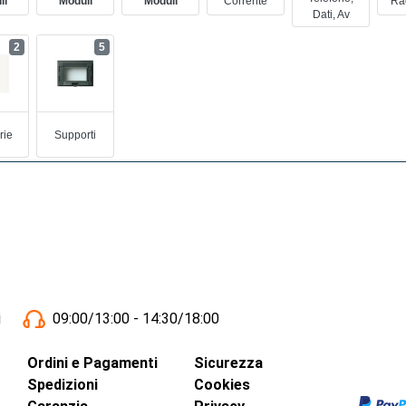
li
Moduli
Moduli
Corrente
Rad
Dati, Av
2
5
rie
Supporti
i
09:00/13:00 - 14:30/18:00
Ordini e Pagamenti
Sicurezza
Spedizioni
Cookies