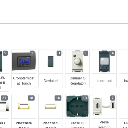
5
1
3
1
4
sti,
Cronotermost
Dimmer O
Deviatori
Interruttori
Inv
ri E
Ati Touch
Regolatori
i
21
18
16
13
7
Prese
e/3
Placche/4
Placche/6
Prese Di
Pr
Telefono,