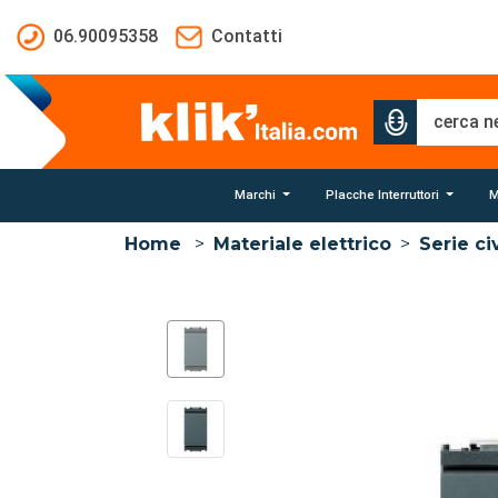
Salta al contenuto principale
06.90095358
Contatti
Marchi
Placche Interruttori
M
Home
>
Materiale elettrico
>
Serie civ