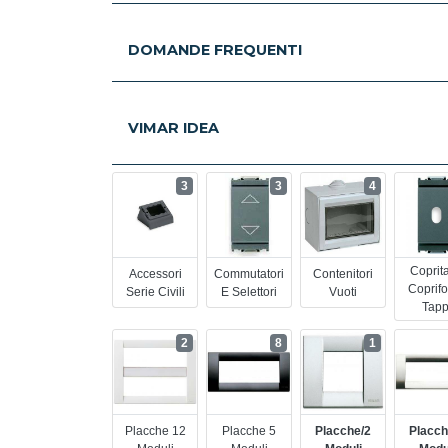
DOMANDE FREQUENTI
VIMAR IDEA
3
3
4
Coprita
Accessori
Commutatori
Contenitori
Coprifo
Serie Civili
E Selettori
Vuoti
Tapp
2
8
1
Placche 12
Placche 5
Placche/2
Placch