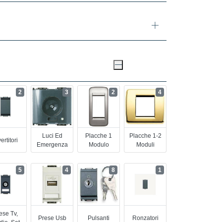
2
3
2
4
Luci Ed
Placche 1
Placche 1-2
ertitori
Emergenza
Modulo
Moduli
5
4
8
1
ese Tv,
Prese Usb
Pulsanti
Ronzatori