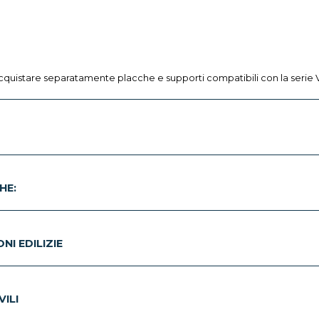
acquistare separatamente placche e supporti compatibili con la serie
HE:
I EDILIZIE
ILI