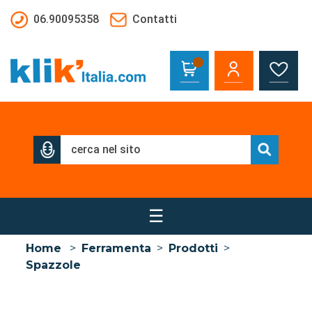
Salta al contenuto principale
06.90095358
Contatti
☰
Home
>
Ferramenta
>
Prodotti
>
Spazzole