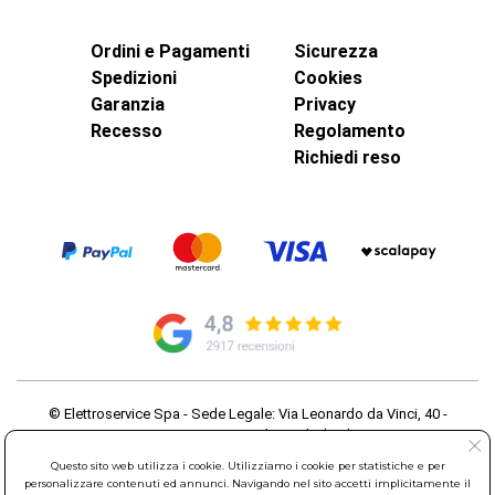
Ordini e Pagamenti
Sicurezza
Spedizioni
Cookies
Garanzia
Privacy
Recesso
Regolamento
Richiedi reso
© Elettroservice Spa - Sede Legale: Via Leonardo da Vinci, 40 -
00015 Monterotondo Scalo (RM)
Partita Iva: 01586761007 - Codice Fiscale: 06634500588 Capitale
Questo sito web utilizza i cookie. Utilizziamo i cookie per statistiche e per
Sociale 1.600.000,00 Euro i.v. Iscritto al Registro delle Imprese di
personalizzare contenuti ed annunci. Navigando nel sito accetti implicitamente il