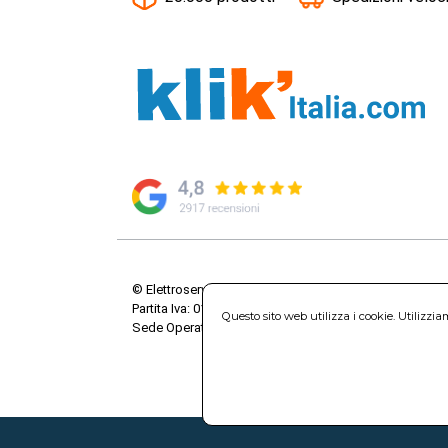
© Elettroservice Spa - Sede Legale: Via Leonardo da V
Partita Iva: 01586761007 - Codice Fiscale: 06634500588 
Questo sito web utilizza i cookie. Utilizzi
Sede Operativa: Via Leonardo da Vinci, 40 - 00015 Mo