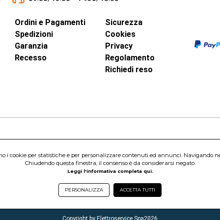
Ordini e Pagamenti
Sicurezza
Spedizioni
Cookies
Garanzia
Privacy
Recesso
Regolamento
Richiedi reso
inci, 40 - 00015 Monterotondo Scalo (RM)
Capitale Sociale 1.600.000,00 Euro i.v. Iscritto al Registro delle Imprese di 
amo i cookie per statistiche e per personalizzare contenuti ed annunci. Navigando nel s
nterotondo Scalo (RM) - Telefono:
06.90095358
Chiudendo questa finestra, il consenso è da considerarsi negato.
Leggi l'informativa completa qui.
PERSONALIZZA
ACCETTA TUTTI
Copyright by Elettroservice Spa
2026