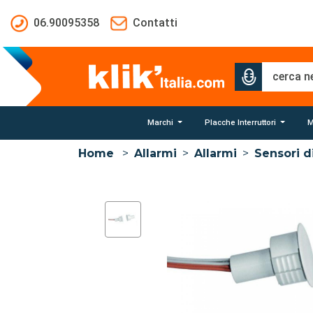
Salta al contenuto principale
06.90095358
Contatti
Marchi
Placche Interruttori
M
Home
>
Allarmi
>
Allarmi
>
Sensori d