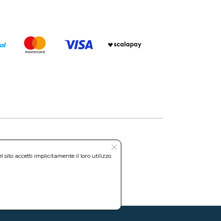
Roma REA: RM-535144
ito accetti implicitamente il loro utilizzo.