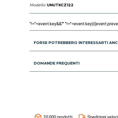
Modello:
UNUTKCZ122
"!="=event.key&&"" "!="=event.key||{event.prevent
FORSE POTREBBERO INTERESSARTI ANC
DOMANDE FREQUENTI
20.000 prodotti
Spedizioni veloc