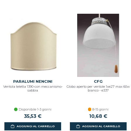
PARALUMI NENCINI
CFG
Ventola teletta 1390-con meccanismo-
Globo aperto per ventole 1xe27 max 60w
sabbia
bianco - e337
Disponibile 1-3 giorni
8-15 giorni
35,53 €
10,68 €
AGGIUNGI AL CARRELLO
AGGIUNGI AL CARRELLO