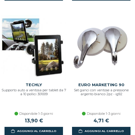
TECHLY
EURO MARKETING 90
Supporto auto a ventosa per tablet da 7
Set ganci con ventose a pressione
a 10 pollici 301009
argento bianco 2pz - ig92
Disponibile 1-3 giorni
Disponibile 1-3 giorni
13,90 €
4,71 €
AGGIUNGI AL CARRELLO
AGGIUNGI AL CARRELLO