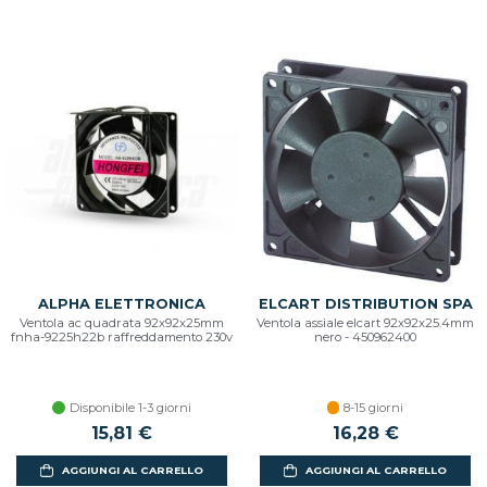
ALPHA ELETTRONICA
ELCART DISTRIBUTION SPA
Ventola ac quadrata 92x92x25mm
Ventola assiale elcart 92x92x25.4mm
fnha-9225h22b raffreddamento 230v
nero - 450962400
Disponibile 1-3 giorni
8-15 giorni
15,81 €
16,28 €
AGGIUNGI AL CARRELLO
AGGIUNGI AL CARRELLO