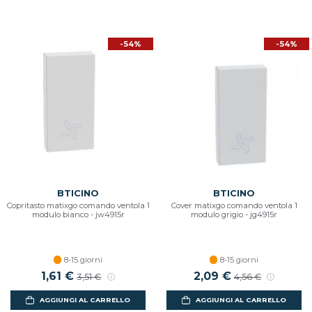
-54%
-54%
BTICINO
BTICINO
Copritasto matixgo comando ventola 1
Cover matixgo comando ventola 1
modulo bianco - jw4915r
modulo grigio - jg4915r
8-15 giorni
8-15 giorni
1,61 €
2,09 €
3,51 €
4,56 €
AGGIUNGI AL CARRELLO
AGGIUNGI AL CARRELLO