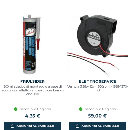
FRIULSIDER
ELETTROSERVICE
300ml adesivo di montaggio a base di
Ventola 3.36w 12v 4500rpm - 1688-1370-
acqua con effetto ventosa colore bianco
nd
one2010
Disponibile 1-3 giorni
Disponibile 1-3 giorni
4,35 €
59,00 €
AGGIUNGI AL CARRELLO
AGGIUNGI AL CARRELLO