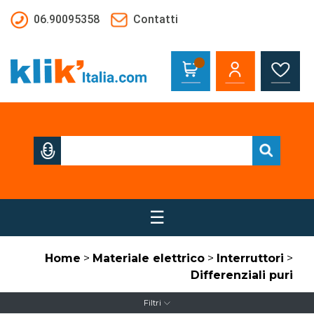
Salta al contenuto principale
06.90095358
Contatti
☰
Home
>
Materiale elettrico
>
Interruttori
>
Differenziali puri
Filtri