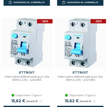
AGGIUNGI AL CARRELLO
AGGIUNGI AL CARRELLO
-36%
-36%
ETTROIT
ETTROIT
Interruttore differenziale puro 25a
Interruttore differenziale puro 40a
300ma 220v - jx322563
300ma 220v - jx324063
Disponibile 1-3 giorni
Disponibile 1-3 giorni
Prezzo scontato
15,62 €
Prezzo di listino
Prezzo scontato
15,62 €
Prezzo di listino
24,40 €
24,40 €