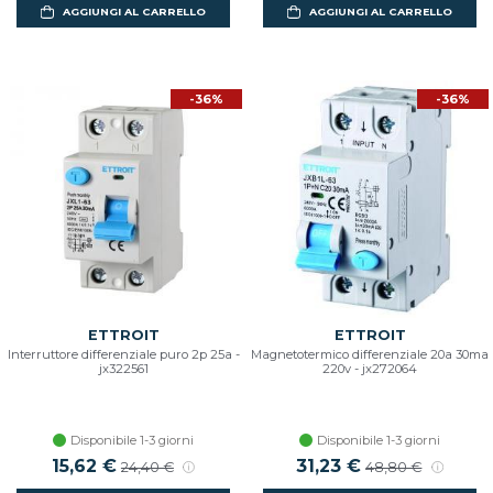
AGGIUNGI AL CARRELLO
AGGIUNGI AL CARRELLO
-36%
-36%
ETTROIT
ETTROIT
Interruttore differenziale puro 2p 25a -
Magnetotermico differenziale 20a 30ma
jx322561
220v - jx272064
Disponibile 1-3 giorni
Disponibile 1-3 giorni
Prezzo scontato
15,62 €
Prezzo di listino
Prezzo scontato
31,23 €
Prezzo di listino
24,40 €
48,80 €