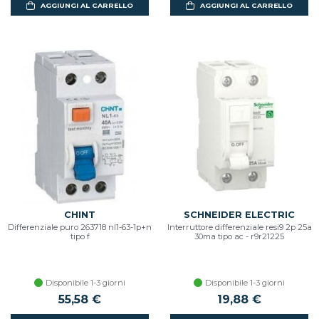
AGGIUNGI AL CARRELLO
AGGIUNGI AL CARRELLO
CHINT
SCHNEIDER ELECTRIC
Differenziale puro 263718 nl1-63-1p+n
Interruttore differenziale resi9 2p 25a
tipo f
30ma tipo ac - r9r21225
Disponibile 1-3 giorni
Disponibile 1-3 giorni
55,58 €
19,88 €