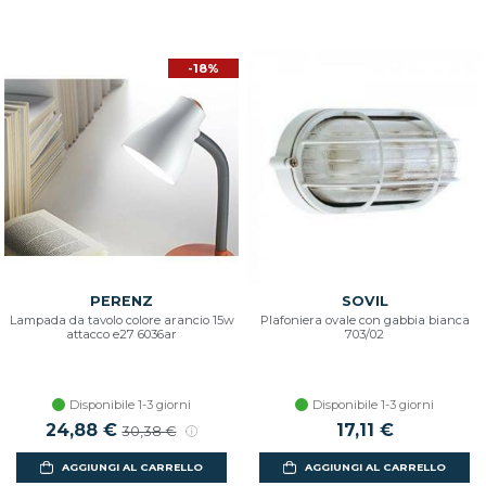
-18%
PERENZ
SOVIL
Lampada da tavolo colore arancio 15w
Plafoniera ovale con gabbia bianca
attacco e27 6036ar
703/02
Disponibile 1-3 giorni
Disponibile 1-3 giorni
Prezzo scontato
24,88 €
Prezzo di listino
17,11 €
30,38 €
AGGIUNGI AL CARRELLO
AGGIUNGI AL CARRELLO