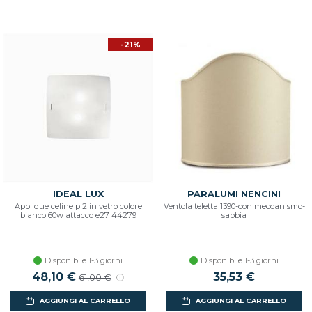
-21%
IDEAL LUX
PARALUMI NENCINI
Applique celine pl2 in vetro colore
Ventola teletta 1390-con meccanismo-
bianco 60w attacco e27 44279
sabbia
Disponibile 1-3 giorni
Disponibile 1-3 giorni
Prezzo scontato
48,10 €
Prezzo di listino
35,53 €
61,00 €
AGGIUNGI AL CARRELLO
AGGIUNGI AL CARRELLO