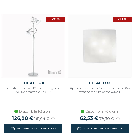
-21%
-21%
IDEAL LUX
IDEAL LUX
Piantana polly pt2 colore argento
Applique celine pl3 colore bianco 60w
2x60w attacco e27 61115
attacco e27 in vetro 44286
Disponibile 1-3 giorni
Disponibile 1-3 giorni
Prezzo scontato
126,98 €
Prezzo di listino
Prezzo scontato
62,53 €
Prezzo di listino
161,04 €
79,30 €
AGGIUNGI AL CARRELLO
AGGIUNGI AL CARRELLO