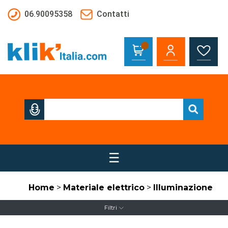
Salta al contenuto principale
06.90095358
Contatti
☰
Home
>
Materiale elettrico
>
Illuminazione
Filtri