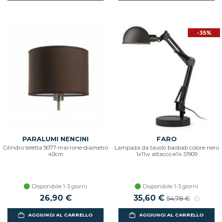
-35%
PARALUMI NENCINI
FARO
Cilindro teletta 9077-marrone-diametro
Lampada da tavolo baobab colore nero
40cm
1x11w attacco e14 51909
Disponibile 1-3 giorni
Disponibile 1-3 giorni
26,90 €
Prezzo scontato
35,60 €
Prezzo di listin
54,78 €
AGGIUNGI AL CARRELLO
AGGIUNGI AL CARRELLO