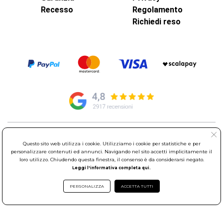
Recesso
Regolamento
Richiedi reso
© Elettroservice Spa - Sede Legale: Via Leonardo da Vinci, 40 -
Questo sito web utilizza i cookie. Utilizziamo i cookie per statistiche e per
00015 Monterotondo Scalo (RM)
personalizzare contenuti ed annunci. Navigando nel sito accetti implicitamente il
Partita Iva: 01586761007 - Codice Fiscale: 06634500588 Capitale
loro utilizzo. Chiudendo questa finestra, il consenso è da considerarsi negato.
Sociale 1.600.000,00 Euro i.v. Iscritto al Registro delle Imprese di
Leggi l'informativa completa qui.
Roma REA: RM-535144
Sede Operativa: Via Leonardo da Vinci, 40 - 00015 Monterotondo
PERSONALIZZA
ACCETTA TUTTI
Scalo (RM) - Telefono:
06.90095358