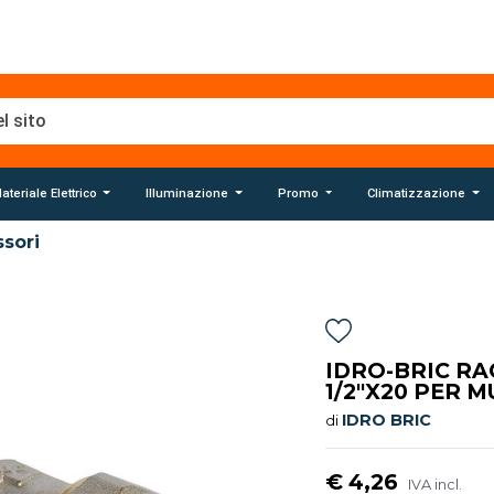
ateriale Elettrico
Illuminazione
Promo
Climatizzazione
sori
IDRO-BRIC R
1/2"X20 PER M
IDRO BRIC
di
€ 4,26
IVA incl.