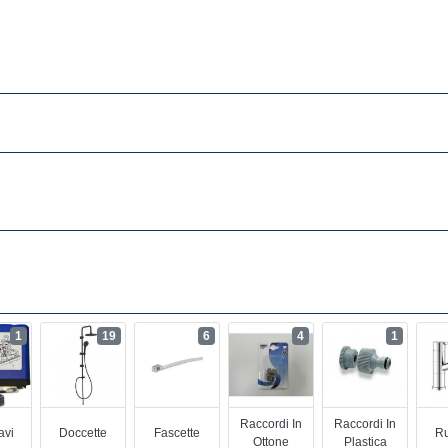
1
19
6
4
1
Raccordi In
Raccordi In
avi
Doccette
Fascette
Ru
Ottone
Plastica