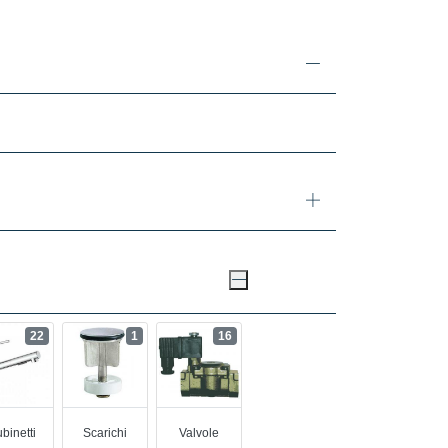
22
1
16
binetti
Scarichi
Valvole