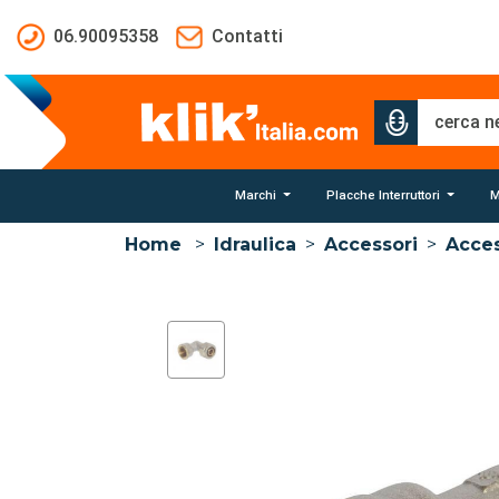
Salta al contenuto principale
06.90095358
Contatti
Marchi
Placche Interruttori
M
Home
>
Idraulica
>
Accessori
>
Acces