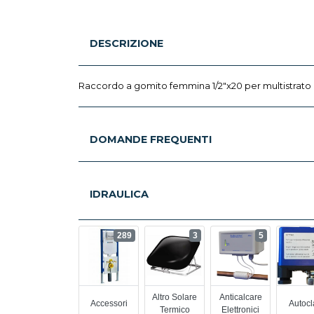
DESCRIZIONE
Raccordo a gomito femmina 1/2"x20 per multistrato
DOMANDE FREQUENTI
IDRAULICA
289
3
5
Altro Solare
Anticalcare
Accessori
Autocl
Termico
Elettronici