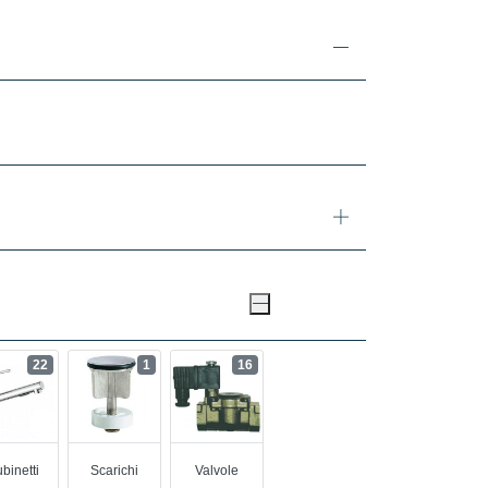
22
1
16
binetti
Scarichi
Valvole