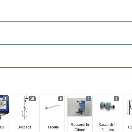
1
19
6
4
1
Raccordi In
Raccordi In
avi
Doccette
Fascette
Ru
Ottone
Plastica