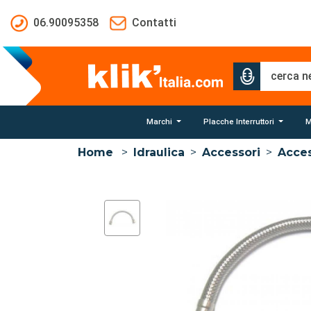
Salta al contenuto principale
06.90095358
Contatti
Marchi
Placche Interruttori
M
Home
>
Idraulica
>
Accessori
>
Acces