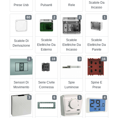
Scatole Da
Prese Usb
Pulsanti
Rele
Incasso
60
2
2
1
Scatole
Scatole
Scatole
Scatole Di
Elettriche Da
Elettriche Da
Elettriche Da
Derivazione
Esterno
Incasso
Parete
1
18
3
16
Sensori Di
Serie Civile
Spie
Spine E
Movimento
Connessa
Luminose
Prese
3
6
1
4