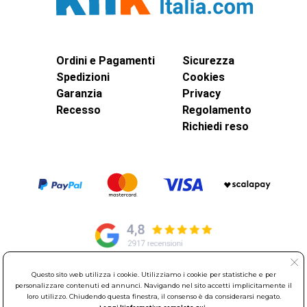
Ordini e Pagamenti
Sicurezza
Spedizioni
Cookies
Garanzia
Privacy
Recesso
Regolamento
Richiedi reso
Questo sito web utilizza i cookie. Utilizziamo i cookie per statistiche e per
© Elettroservice Spa - Sede Legale: Via Leonardo da Vinci, 40 -
personalizzare contenuti ed annunci. Navigando nel sito accetti implicitamente il
loro utilizzo. Chiudendo questa finestra, il consenso è da considerarsi negato.
00015 Monterotondo Scalo (RM)