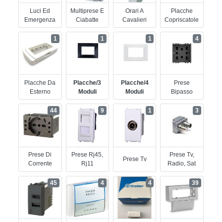
Luci Ed
Multiprese E
Orari A
Placche
Emergenza
Ciabatte
Cavalieri
Copriscatole
1
1
1
4
Placche Da
Placche/3
Placche/4
Prese
Esterno
Moduli
Moduli
Bipasso
44
9
1
3
Prese Di
Prese Rj45,
Prese Tv,
Prese Tv
Corrente
Rj11
Radio, Sat
45
4
4
39