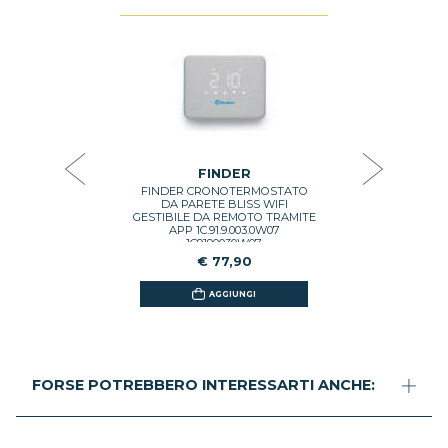
R
L' 
TORE PER
L'
BLISS WIFI
CRONOTER
C0282300300
SETTIMA
8
FINDER
FINDER CRONOTERMOSTATO
GI
DA PARETE BLISS WIFI
GESTIBILE DA REMOTO TRAMITE
APP 1C.91.9.003.0W07
1C9190030W07
€ 77,90
AGGIUNGI
FORSE POTREBBERO INTERESSARTI ANCHE: