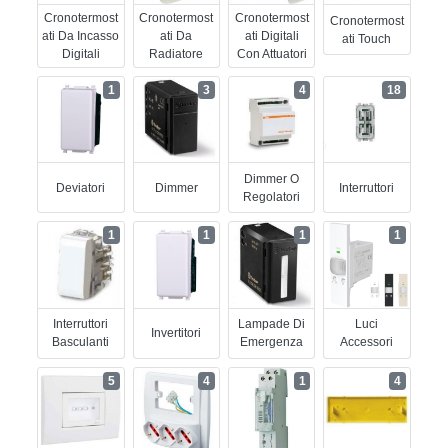
Cronotermost
Cronotermost
Cronotermost
Cronotermost
Ati Da Incasso
Ati Da
Ati Digitali
Ati Touch
Digitali
Radiatore
Con Attuatori
1
3
4
18
Dimmer O
Deviatori
Dimmer
Interruttori
Regolatori
1
1
1
1
Interruttori
Lampade Di
Luci
Invertitori
Basculanti
Emergenza
Accessori
5
4
1
4