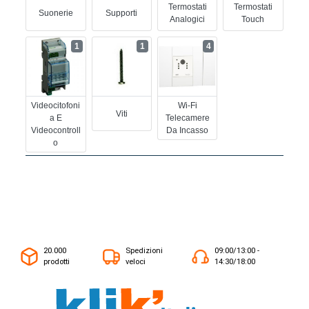
Termostati
Termostati
Suonerie
Supporti
Analogici
Touch
1
1
4
Videocitofoni
Wi-Fi
Viti
A E
Telecamere
Videocontroll
Da Incasso
O
20.000
Spedizioni
09:00/13:00 -
prodotti
veloci
14:30/18:00