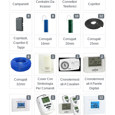
Centralini Da
Connettori
Campanelli
Coprifori
Incasso
Telefonici
9
8
10
12
Copritasti,
Corrugati
Corrugati
Corrugati
Coprifori E
16mm
20mm
25mm
Tappi
6
1
1
2
Cover Con
Cronotermost
Corrugati
Cronotermost
Simbologia
Ati A Parete
32mm
Ati A Cavalieri
Per Comandi
Digitali
1
1
2
12