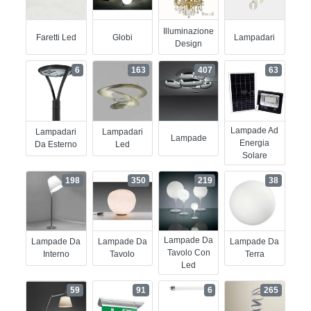
Illuminazione
Faretti Led
Globi
Lampadari
Design
6
163
407
63
Lampade Ad
Lampadari
Lampadari
Lampade
Energia
Da Esterno
Led
Solare
198
350
219
38
Lampade Da
Lampade Da
Lampade Da
Lampade Da
Tavolo Con
Interno
Tavolo
Terra
Led
59
91
6
265