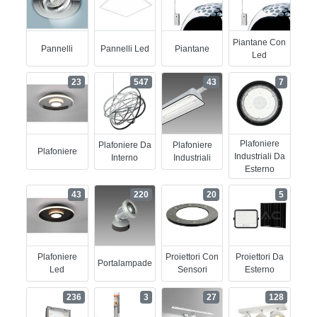
Piantane Con
Pannelli
Pannelli Led
Piantane
Led
23
547
43
7
Plafoniere
Plafoniere Da
Plafoniere
Plafoniere
Industriali Da
Interno
Industriali
Esterno
43
220
20
5
Plafoniere
Proiettori Con
Proiettori Da
Portalampade
Led
Sensori
Esterno
236
3
27
128