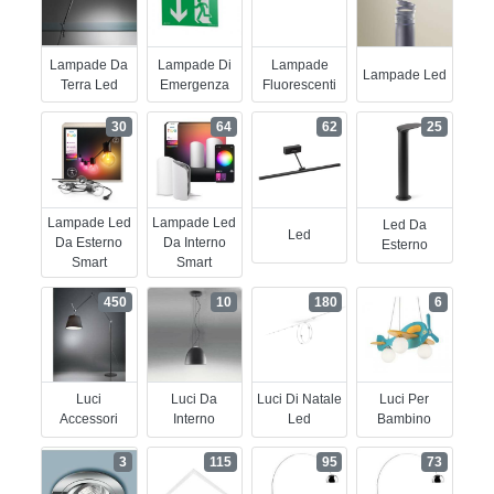
Lampade Da
Lampade Di
Lampade
Lampade Led
Terra Led
Emergenza
Fluorescenti
30
64
62
25
Lampade Led
Lampade Led
Led Da
Led
Da Esterno
Da Interno
Esterno
Smart
Smart
450
10
180
6
Luci
Luci Da
Luci Di Natale
Luci Per
Accessori
Interno
Led
Bambino
3
115
95
73