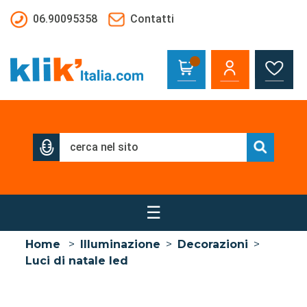
Salta al contenuto principale
06.90095358
Contatti
☰
Home
>
Illuminazione
>
Decorazioni
>
Luci di natale led