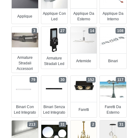
Applique Con
Applique Da
Applique Da
Applique
Led
Esterno
Interno
3
27
14
108
Armature
Armature
Artemide
Binari
Stradali
Stradali Led
Accessori
79
30
152
117
Binari Con
Binari Senza
Faretti Da
Faretti
Led Integrato
Led Integrato
Esterno
213
31
2
31