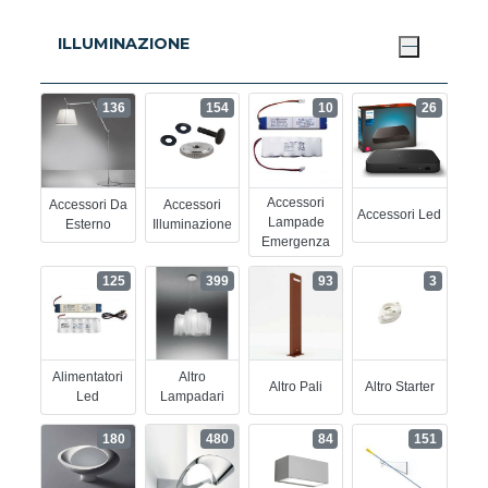
ILLUMINAZIONE
136
154
10
26
Accessori
Accessori Da
Accessori
Accessori Led
Lampade
Esterno
Illuminazione
Emergenza
125
399
93
3
Alimentatori
Altro
Altro Pali
Altro Starter
Led
Lampadari
180
480
84
151