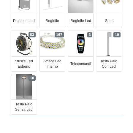
Proiettori Led
Reglette
Reglette Led
Spot
83
167
3
19
Strisce Led
Strisce Led
Testa Palo
Telecomandi
Esterno
Interno
Con Led
10
Testa Palo
Senza Led