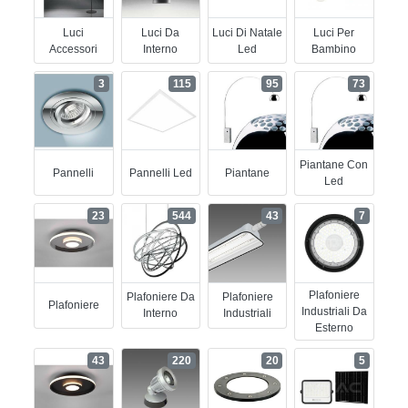
Luci
Luci Da
Luci Di Natale
Luci Per
Accessori
Interno
Led
Bambino
3
115
95
73
Piantane Con
Pannelli
Pannelli Led
Piantane
Led
23
544
43
7
Plafoniere
Plafoniere Da
Plafoniere
Plafoniere
Industriali Da
Interno
Industriali
Esterno
43
220
20
5