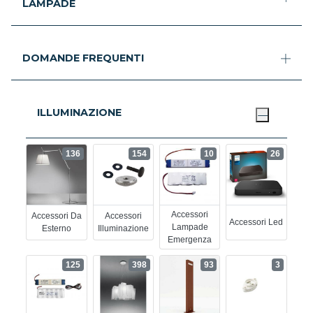
LAMPADE
DOMANDE FREQUENTI
ILLUMINAZIONE
136
154
10
26
Accessori
Accessori Da
Accessori
Accessori Led
Lampade
Esterno
Illuminazione
Emergenza
125
398
93
3