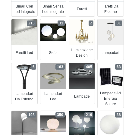
Binari Con
Binari Senza
Faretti Da
Faretti
Led Integrato
Led Integrato
Esterno
213
31
2
31
Illuminazione
Faretti Led
Globi
Lampadari
Design
6
163
405
63
Lampade Ad
Lampadari
Lampadari
Lampade
Energia
Da Esterno
Led
Solare
198
350
219
38