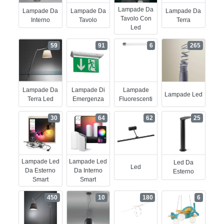
Lampade Da
Lampade Da
Lampade Da
Lampade Da
Tavolo Con
Interno
Tavolo
Terra
Led
59
91
6
265
Lampade Da
Lampade Di
Lampade
Lampade Led
Terra Led
Emergenza
Fluorescenti
30
64
62
25
Lampade Led
Lampade Led
Led Da
Led
Da Esterno
Da Interno
Esterno
Smart
Smart
450
10
180
6