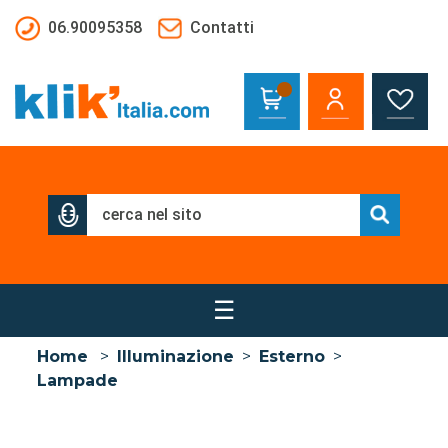
Salta al contenuto principale
06.90095358
Contatti
☰
Home
>
Illuminazione
>
Esterno
>
Lampade