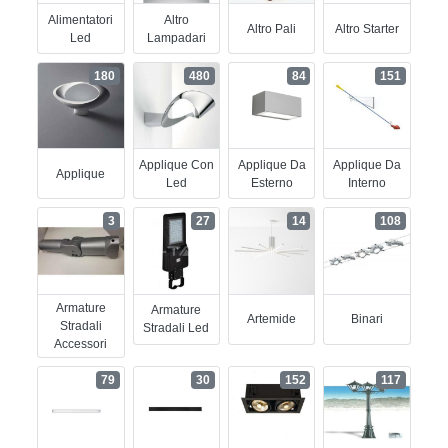
Alimentatori
Altro
Altro Pali
Altro Starter
Led
Lampadari
180
480
84
151
Applique Con
Applique Da
Applique Da
Applique
Led
Esterno
Interno
3
27
14
108
Armature
Armature
Artemide
Binari
Stradali
Stradali Led
Accessori
79
30
152
117