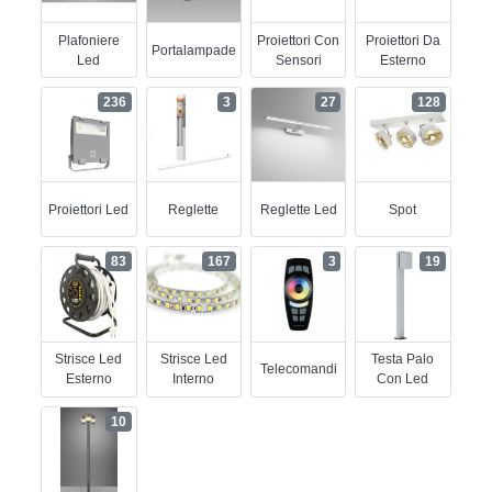
Plafoniere
Proiettori Con
Proiettori Da
Portalampade
Led
Sensori
Esterno
236
3
27
128
Proiettori Led
Reglette
Reglette Led
Spot
83
167
3
19
Strisce Led
Strisce Led
Testa Palo
Telecomandi
Esterno
Interno
Con Led
10