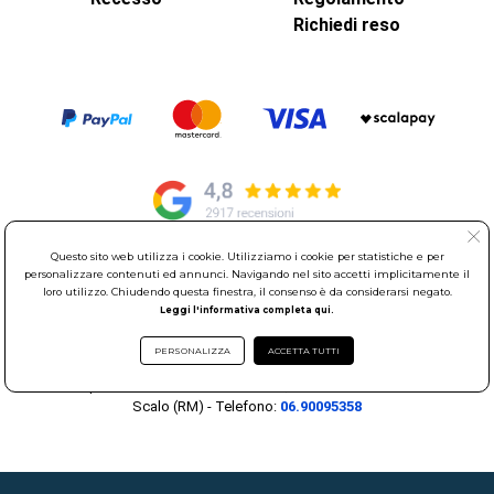
Richiedi reso
Questo sito web utilizza i cookie. Utilizziamo i cookie per statistiche e per
personalizzare contenuti ed annunci. Navigando nel sito accetti implicitamente il
© Elettroservice Spa - Sede Legale: Via Leonardo da Vinci, 40 -
loro utilizzo. Chiudendo questa finestra, il consenso è da considerarsi negato.
00015 Monterotondo Scalo (RM)
Leggi l'informativa completa qui.
Partita Iva: 01586761007 - Codice Fiscale: 06634500588 Capitale
Sociale 1.600.000,00 Euro i.v. Iscritto al Registro delle Imprese di
PERSONALIZZA
ACCETTA TUTTI
Roma REA: RM-535144
Sede Operativa: Via Leonardo da Vinci, 40 - 00015 Monterotondo
Scalo (RM) - Telefono:
06.90095358