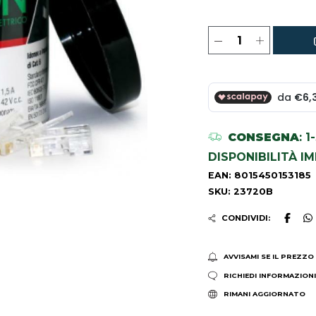
CONSEGNA
: 
DISPONIBILITÀ I
EAN: 8015450153185
SKU: 23720B
CONDIVIDI:
AVVISAMI SE IL PREZZO
RICHIEDI INFORMAZION
RIMANI AGGIORNATO