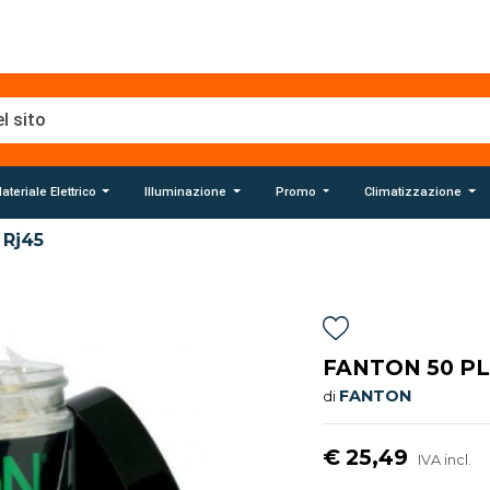
ateriale Elettrico
Illuminazione
Promo
Climatizzazione
Rj45
FANTON 50 PL
FANTON
di
€ 25,49
IVA incl.