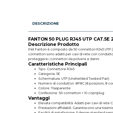
DESCRIZIONE
FANTON 50 PLUG RJ45 UTP CAT.5E 
Descrizione Prodotto
Il kit Fanton è composto da 50 connettori RJ45 UTP (U
connettori sono adatti per cavi di rete con conduttor
proteggere i connettori da polvere e danni.
Caratteristiche Principali
Tipo: Connettore RJ45
Categoria: 5E
Schermatura: UTP (Unshielded Twisted Pair)
Numero di conduttori: 8P8C (8 posizioni, 8 con
Colore: Trasparente
Confezione: 50 connettori + 10 copriplug
Vantaggi
Elevata compatibilità: Adatti per cavi di rete C
Prestazioni affidabili: Garantiscono una trasmis
Facilità di installazione: Il design standard 