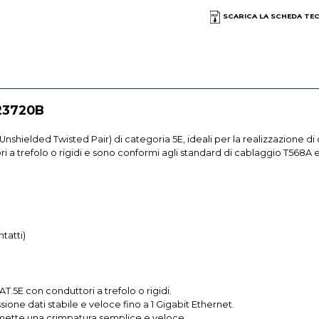
SCARICA LA SCHEDA TE
23720B
nshielded Twisted Pair) di categoria 5E, ideali per la realizzazione di
i a trefolo o rigidi e sono conformi agli standard di cablaggio T568A e
tatti)
AT.5E con conduttori a trefolo o rigidi.
sione dati stabile e veloce fino a 1 Gigabit Ethernet.
permette una crimpatura semplice e veloce.