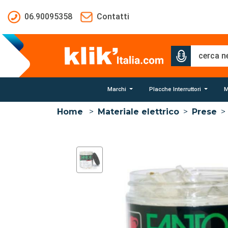
Salta al contenuto principale
06.90095358
Contatti
Marchi
Placche Interruttori
M
Home
>
Materiale elettrico
>
Prese
>