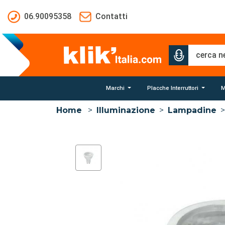
Salta al contenuto principale
06.90095358
Contatti
Marchi
Placche Interruttori
M
Home
>
Illuminazione
>
Lampadine
>