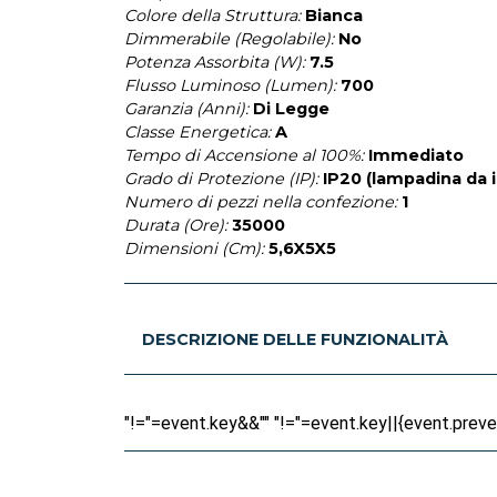
Colore della Struttura:
Bianca
Dimmerabile (Regolabile):
No
Potenza Assorbita (W):
7.5
Flusso Luminoso (Lumen):
700
Garanzia (Anni):
Di Legge
Classe Energetica:
A
Tempo di Accensione al 100%:
Immediato
Grado di Protezione (IP):
IP20 (lampadina da 
Numero di pezzi nella confezione:
1
Durata (Ore):
35000
Dimensioni (Cm):
5,6X5X5
DESCRIZIONE DELLE FUNZIONALITÀ
"!="=event.key&&"" "!="=event.key||{event.prevent