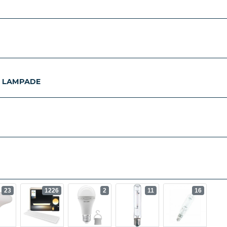
E LAMPADE
23
1226
2
11
16