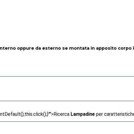
interno oppure da esterno se montata in apposito corpo 
Default();this.click();}"">
Ricerca
Lampadine
per caratteristich