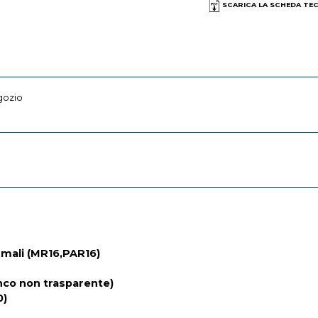
SCARICA LA SCHEDA TE
gozio
rmali (MR16,PAR16)
anco non trasparente)
0)