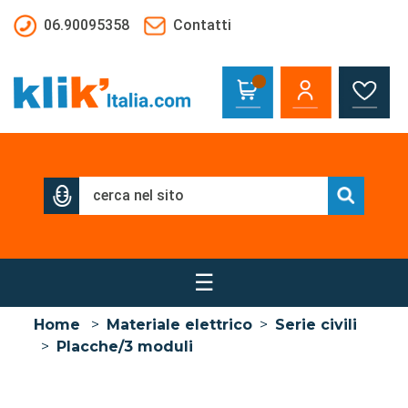
Salta al contenuto principale
06.90095358
Contatti
☰
Home
>
Materiale elettrico
>
Serie civili
>
Placche/3 moduli