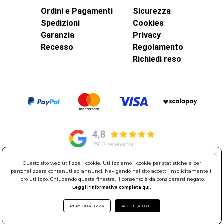
Ordini e Pagamenti
Sicurezza
Spedizioni
Cookies
Garanzia
Privacy
Recesso
Regolamento
Richiedi reso
Questo sito web utilizza i cookie. Utilizziamo i cookie per statistiche e per
personalizzare contenuti ed annunci. Navigando nel sito accetti implicitamente il
© Elettroservice Spa - Sede Legale: Via Leonardo da Vinci, 40 -
loro utilizzo. Chiudendo questa finestra, il consenso è da considerarsi negato.
00015 Monterotondo Scalo (RM)
Leggi l'informativa completa qui.
Partita Iva: 01586761007 - Codice Fiscale: 06634500588 Capitale
Sociale 1.600.000,00 Euro i.v. Iscritto al Registro delle Imprese di
PERSONALIZZA
ACCETTA TUTTI
Roma REA: RM-535144
Sede Operativa: Via Leonardo da Vinci, 40 - 00015 Monterotondo