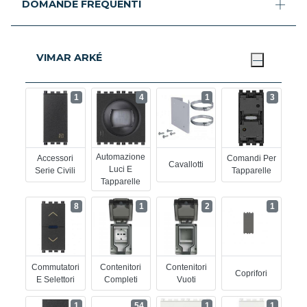
DOMANDE FREQUENTI
VIMAR ARKÉ
1
4
1
3
Automazione
Accessori
Comandi Per
Cavallotti
Luci E
Serie Civili
Tapparelle
Tapparelle
8
1
2
1
Commutatori
Contenitori
Contenitori
Coprifori
E Selettori
Completi
Vuoti
1
54
1
1