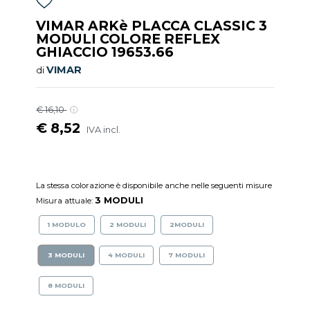
VIMAR ARKè PLACCA CLASSIC 3
MODULI COLORE REFLEX
GHIACCIO 19653.66
VIMAR
di
€ 16,10
€ 8,52
IVA incl.
La stessa colorazione è disponibile anche nelle seguenti misure
3 MODULI
Misura attuale:
1 MODULO
2 MODULI
2MODULI
3 MODULI
4 MODULI
7 MODULI
8 MODULI