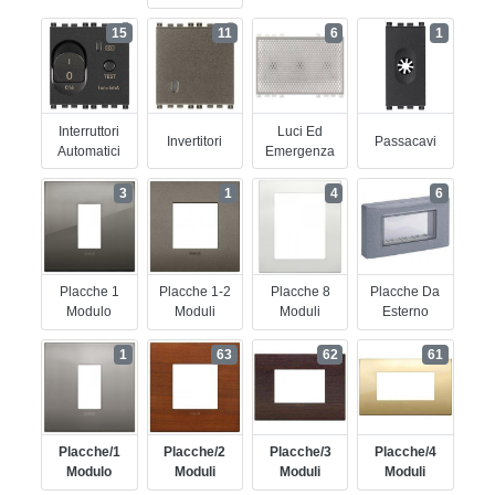
15
11
6
1
Interruttori
Luci Ed
Invertitori
Passacavi
Automatici
Emergenza
3
1
4
6
Placche 1
Placche 1-2
Placche 8
Placche Da
Modulo
Moduli
Moduli
Esterno
1
63
62
61
Placche/1
Placche/2
Placche/3
Placche/4
Modulo
Moduli
Moduli
Moduli