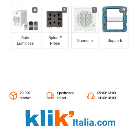
4
5
3
15
Spie
Spine E
Suonerie
Supporti
Luminose
Prese
20.000
Spedizioni
09:00/13:00 -
prodotti
veloci
14:30/18:00