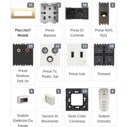
55
3
58
1
Placche/7
Prese
Prese Di
Prese Rj45,
Moduli
Bipasso
Corrente
Rj11
20
16
15
38
Prese
Prese Tv,
Prese Usb
Pulsanti
Telefono,
Radio, Sat
Dati, Av
8
1
10
6
Scatole
Sensori Di
Serie Civile
Sistemi
Elettriche Da
Movimento
Connessa
Domotici
Parete