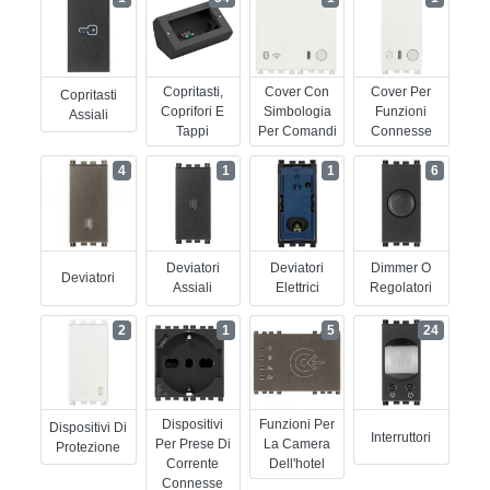
Copritasti,
Cover Con
Cover Per
Copritasti
Coprifori E
Simbologia
Funzioni
Assiali
Tappi
Per Comandi
Connesse
4
1
1
6
Deviatori
Deviatori
Dimmer O
Deviatori
Assiali
Elettrici
Regolatori
2
1
5
24
Dispositivi
Funzioni Per
Dispositivi Di
Interruttori
Per Prese Di
La Camera
Protezione
Corrente
Dell'hotel
Connesse