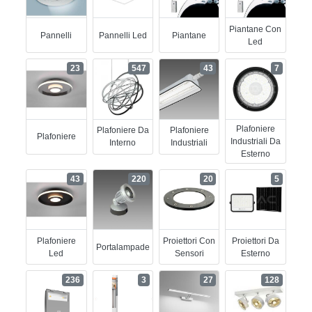
Piantane Con
Pannelli
Pannelli Led
Piantane
Led
23
547
43
7
Plafoniere
Plafoniere Da
Plafoniere
Plafoniere
Industriali Da
Interno
Industriali
Esterno
43
220
20
5
Plafoniere
Proiettori Con
Proiettori Da
Portalampade
Led
Sensori
Esterno
236
3
27
128