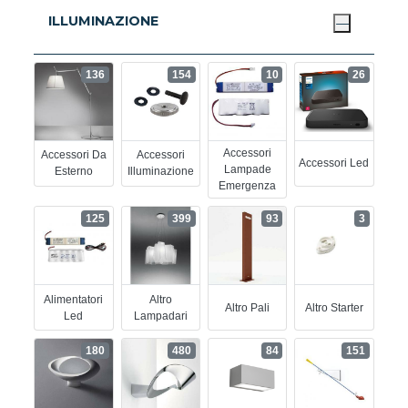
ILLUMINAZIONE
136
154
10
26
Accessori
Accessori Da
Accessori
Accessori Led
Lampade
Esterno
Illuminazione
Emergenza
125
399
93
3
Alimentatori
Altro
Altro Pali
Altro Starter
Led
Lampadari
180
480
84
151