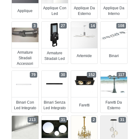
Applique Con
Applique Da
Applique Da
Applique
Led
Esterno
Interno
3
27
14
108
Armature
Armature
Artemide
Binari
Stradali
Stradali Led
Accessori
79
30
152
117
Binari Con
Binari Senza
Faretti Da
Faretti
Led Integrato
Led Integrato
Esterno
213
31
2
31