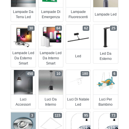
Lampade Da
Lampade Di
Lampade
Lampade Led
Terra Led
Emergenza
Fluorescenti
30
64
62
25
Lampade Led
Lampade Led
Led Da
Led
Da Esterno
Da Interno
Esterno
Smart
Smart
450
10
180
6
Luci
Luci Da
Luci Di Natale
Luci Per
Accessori
Interno
Led
Bambino
3
115
95
73