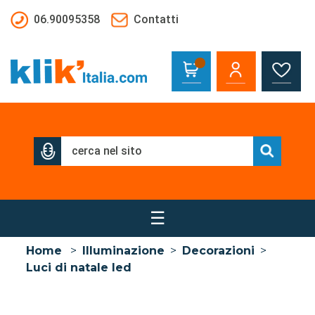
Salta al contenuto principale
06.90095358
Contatti
☰
Home
>
Illuminazione
>
Decorazioni
>
Luci di natale led