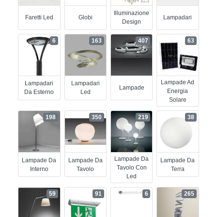
Illuminazione
Faretti Led
Globi
Lampadari
Design
6
163
407
63
Lampade Ad
Lampadari
Lampadari
Lampade
Energia
Da Esterno
Led
Solare
198
350
219
38
Lampade Da
Lampade Da
Lampade Da
Lampade Da
Tavolo Con
Interno
Tavolo
Terra
Led
59
91
6
265