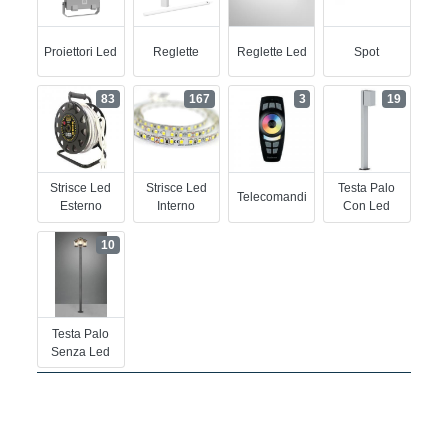
Proiettori Led
Reglette
Reglette Led
Spot
83
167
3
19
Strisce Led
Strisce Led
Testa Palo
Telecomandi
Esterno
Interno
Con Led
10
Testa Palo
Senza Led