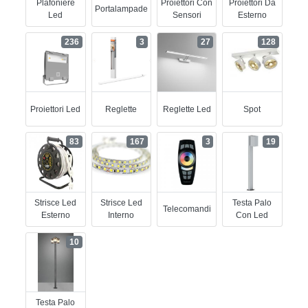
Plafoniere
Proiettori Con
Proiettori Da
Portalampade
Led
Sensori
Esterno
236
3
27
128
Proiettori Led
Reglette
Reglette Led
Spot
83
167
3
19
Strisce Led
Strisce Led
Testa Palo
Telecomandi
Esterno
Interno
Con Led
10
Testa Palo