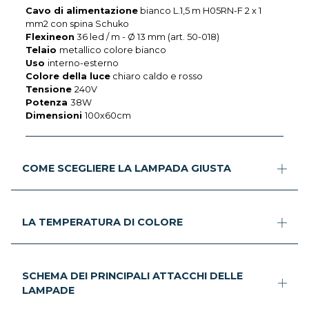
Cavo di alimentazione
bianco L.1,5 m H05RN-F 2 x 1
mm2 con spina Schuko
Flexineon
36 led / m - Ø 13 mm (art. 50-018)
Telaio
metallico colore bianco
Uso
interno-esterno
Colore della luce
chiaro caldo e rosso
Tensione
240V
Potenza
38W
Dimensioni
100x60cm
COME SCEGLIERE LA LAMPADA GIUSTA
LA TEMPERATURA DI COLORE
SCHEMA DEI PRINCIPALI ATTACCHI DELLE
LAMPADE