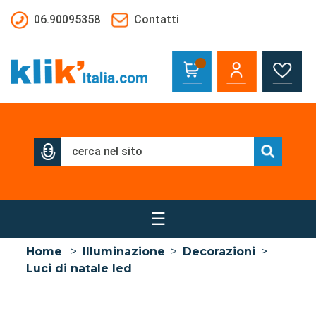
Salta al contenuto principale
06.90095358
Contatti
☰
Home
>
Illuminazione
>
Decorazioni
>
Luci di natale led