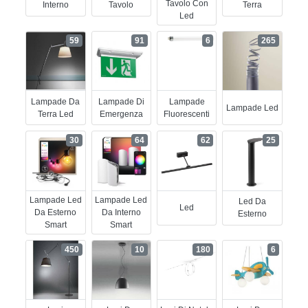
Tavolo Con
Interno
Tavolo
Terra
Led
59
91
6
265
Lampade Da
Lampade Di
Lampade
Lampade Led
Terra Led
Emergenza
Fluorescenti
30
64
62
25
Lampade Led
Lampade Led
Led Da
Led
Da Esterno
Da Interno
Esterno
Smart
Smart
450
10
180
6