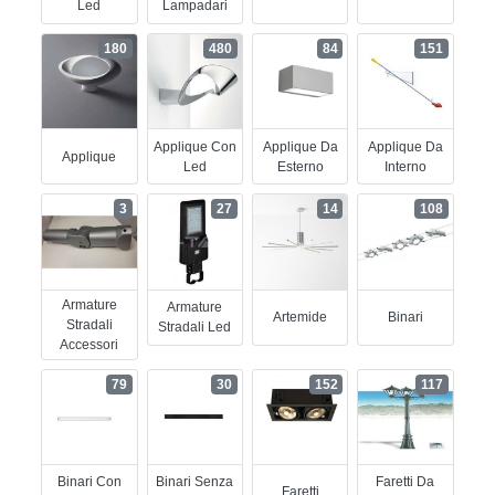
Led
Lampadari
180
480
84
151
Applique Con
Applique Da
Applique Da
Applique
Led
Esterno
Interno
3
27
14
108
Armature
Armature
Artemide
Binari
Stradali
Stradali Led
Accessori
79
30
152
117
Binari Con
Binari Senza
Faretti Da
Faretti