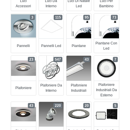
Luci
Luci Da
Luci Di Natale
Luci Per
Accessori
Interno
Led
Bambino
3
115
95
73
Piantane Con
Pannelli
Pannelli Led
Piantane
Led
23
547
43
7
Plafoniere
Plafoniere Da
Plafoniere
Plafoniere
Industriali Da
Interno
Industriali
Esterno
43
220
20
5