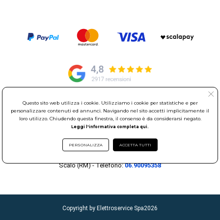
Questo sito web utilizza i cookie. Utilizziamo i cookie per statistiche e per
© Elettroservice Spa - Sede Legale: Via Leonardo da Vinci, 40 -
personalizzare contenuti ed annunci. Navigando nel sito accetti implicitamente il
00015 Monterotondo Scalo (RM)
loro utilizzo. Chiudendo questa finestra, il consenso è da considerarsi negato.
Partita Iva: 01586761007 - Codice Fiscale: 06634500588 Capitale
Leggi l'informativa completa qui.
Sociale 1.600.000,00 Euro i.v. Iscritto al Registro delle Imprese di
PERSONALIZZA
ACCETTA TUTTI
Roma REA: RM-535144
Sede Operativa: Via Leonardo da Vinci, 40 - 00015 Monterotondo
Scalo (RM) - Telefono:
06.90095358
Copyright by Elettroservice Spa
2026