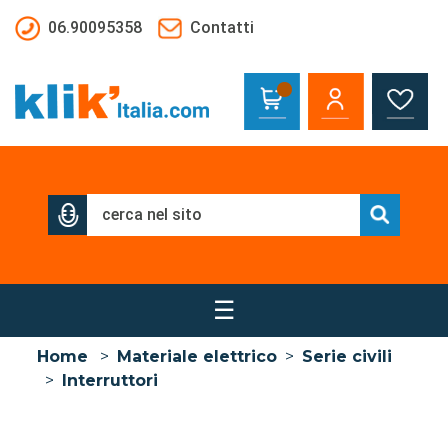
Salta al contenuto principale
06.90095358
Contatti
☰
Home
>
Materiale elettrico
>
Serie civili
>
Interruttori