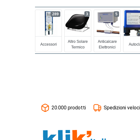
289
3
5
Altro Solare
Anticalcare
Accessori
Autocl
Termico
Elettronici
20.000 prodotti
Spedizioni veloc