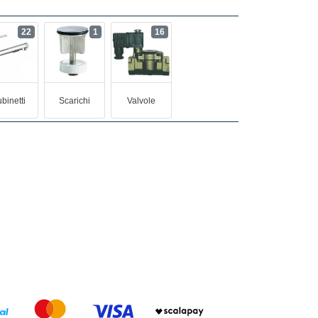
22
1
16
binetti
Scarichi
Valvole