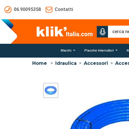
Salta al contenuto principale
06.90095358
Contatti
Marchi
Placche Interruttori
M
Home
>
Idraulica
>
Accessori
>
Acces