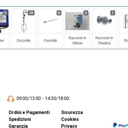
1
19
6
4
1
Raccordi In
Raccordi In
avi
Doccette
Fascette
Ru
Ottone
Plastica
i
09:00/13:00 - 14:30/18:00
Ordini e Pagamenti
Sicurezza
Spedizioni
Cookies
Garanzia
Privacy