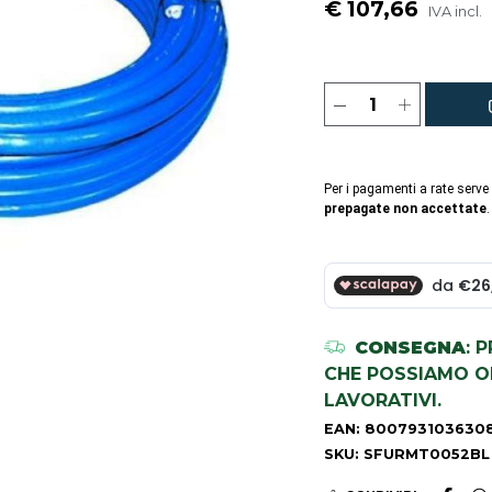
€ 107,66
IVA incl.
Per i pagamenti a rate serve
prepagate non accettate
.
CONSEGNA
: 
CHE POSSIAMO OR
LAVORATIVI.
EAN: 800793103630
SKU: SFURMT0052BL