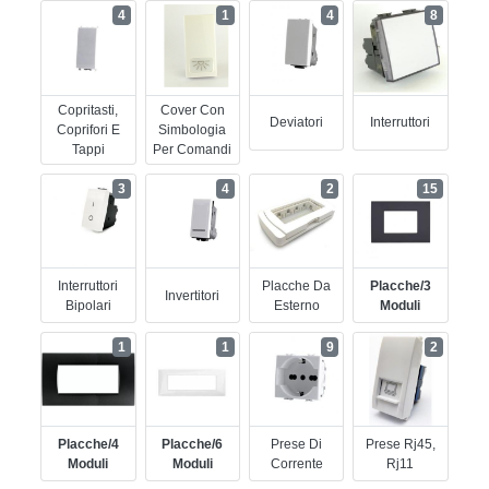
4
1
4
8
Copritasti,
Cover Con
Deviatori
Interruttori
Coprifori E
Simbologia
Tappi
Per Comandi
3
4
2
15
Interruttori
Placche Da
Placche/3
Invertitori
Bipolari
Esterno
Moduli
1
1
9
2
Placche/4
Placche/6
Prese Di
Prese Rj45,
Moduli
Moduli
Corrente
Rj11