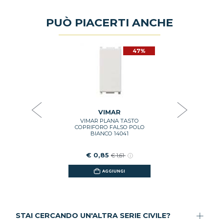
PUÒ PIACERTI ANCHE
47%
47%
NTE 1 POLO
VIMAR PLA
LE BIANCO
TECNOP
BIA
€ 2
81
VIMAR
VIMAR PLANA TASTO
GI
COPRIFORO FALSO POLO
BIANCO 14041
€ 0,85
€ 1,61
AGGIUNGI
STAI CERCANDO UN'ALTRA SERIE CIVILE?