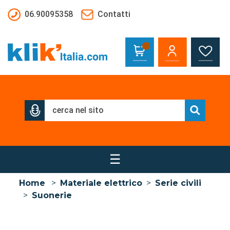
Salta al contenuto principale
06.90095358
Contatti
☰
Home
>
Materiale elettrico
>
Serie civili
>
Suonerie