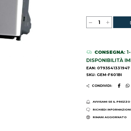
CONSEGNA
: 
DISPONIBILITÀ I
EAN: 0793541331947
SKU: GEM-F601BI
CONDIVIDI:
AVVISAMI SE IL PREZZO
RICHIEDI INFORMAZION
RIMANI AGGIORNATO