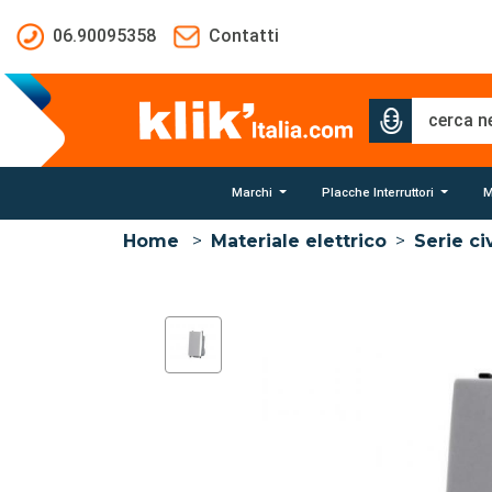
Salta al contenuto principale
06.90095358
Contatti
Marchi
Placche Interruttori
M
Home
>
Materiale elettrico
>
Serie civ