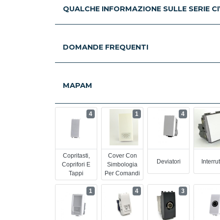
QUALCHE INFORMAZIONE SULLE SERIE CIV
DOMANDE FREQUENTI
MAPAM
4
1
4
Copritasti,
Cover Con
Deviatori
Interrut
Coprifori E
Simbologia
Tappi
Per Comandi
1
4
3