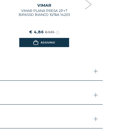
€ 8,03
€ 15,18
VIMAR
VIMAR PLANA PRESA 2P+T
AGGIUNGI
BIPASSO BIANCO 10/16A 14203
€ 4,86
€ 9,19
AGGIUNGI