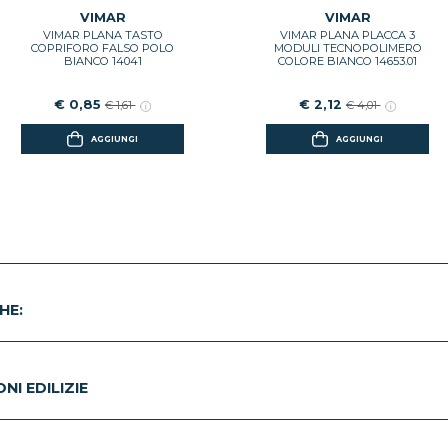
VIMAR
VIMAR
VIMAR PLANA TASTO
VIMAR PLANA PLACCA 3
COPRIFORO FALSO POLO
MODULI TECNOPOLIMERO
BIANCO 14041
COLORE BIANCO 14653.01
€ 0,85
€ 2,12
€ 1,61
€ 4,01
AGGIUNGI
AGGIUNGI
HE:
I EDILIZIE