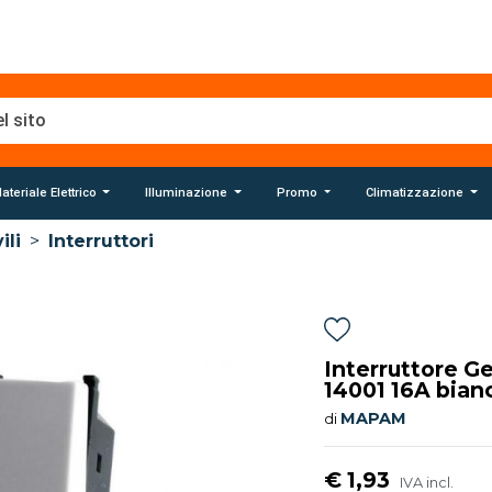
ateriale Elettrico
Illuminazione
Promo
Climatizzazione
ili
>
Interruttori
Interruttore G
14001 16A bian
MAPAM
di
€ 1,93
IVA incl.