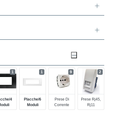
1
1
9
2
acche/4
Placche/6
Prese Di
Prese Rj45,
oduli
Moduli
Corrente
Rj11