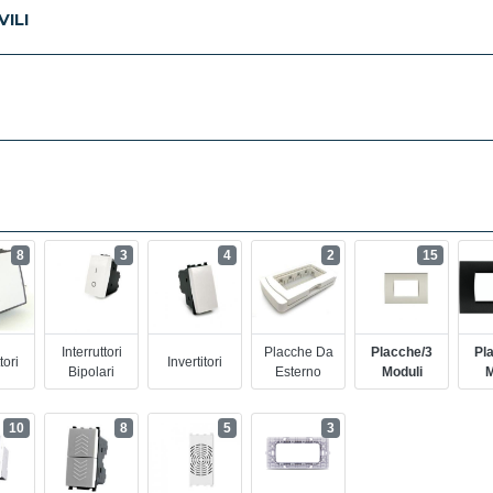
ILI
8
3
4
2
15
Interruttori
Placche Da
Placche/3
Pl
tori
Invertitori
Bipolari
Esterno
Moduli
M
10
8
5
3