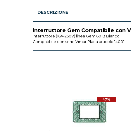
DESCRIZIONE
Interruttore Gem Compatibile con V
Interruttore (16A-250V) linea Gem 601B Bianco
Compatibile con serie Vimar Plana articolo 14001
47%
47%
VIMAR
R PLANA INTERRUTTORE 1
OLO 10A ILLUMINABILE
BIANCO 14000