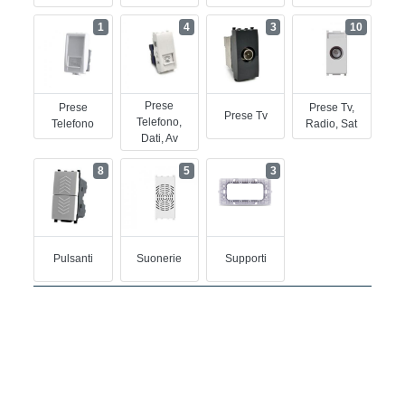
1
4
3
10
Prese
Prese
Prese Tv,
Prese Tv
Telefono,
Telefono
Radio, Sat
Dati, Av
8
5
3
Pulsanti
Suonerie
Supporti