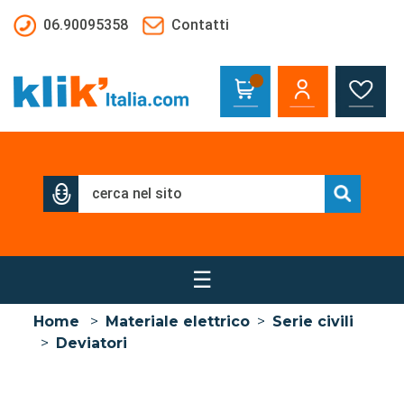
Salta al contenuto principale
06.90095358
Contatti
☰
Home
>
Materiale elettrico
>
Serie civili
>
Deviatori