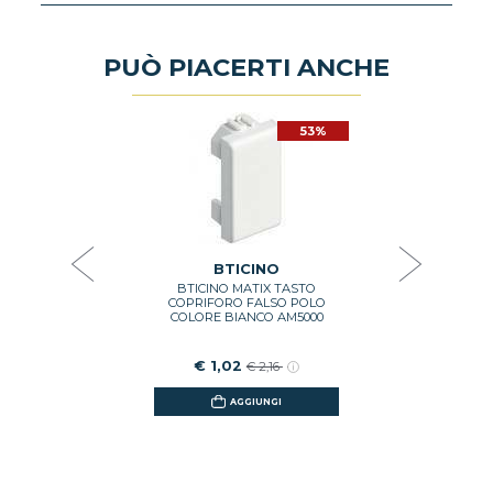
PUÒ PIACERTI ANCHE
53%
53%
O
nte Bticino
Falso polo 
luminabile
4001
€ 
27
BTICINO
BTICINO MATIX TASTO
GI
COPRIFORO FALSO POLO
COLORE BIANCO AM5000
€ 1,02
€ 2,16
AGGIUNGI