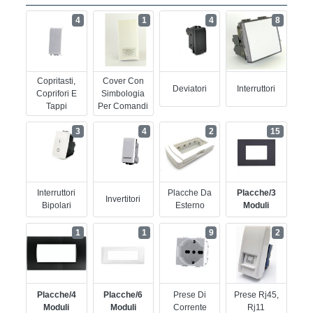
4
1
4
8
Copritasti,
Cover Con
Deviatori
Interruttori
Coprifori E
Simbologia
Tappi
Per Comandi
3
4
2
15
Interruttori
Placche Da
Placche/3
Invertitori
Bipolari
Esterno
Moduli
1
1
9
2
Placche/4
Placche/6
Prese Di
Prese Rj45,
Moduli
Moduli
Corrente
Rj11