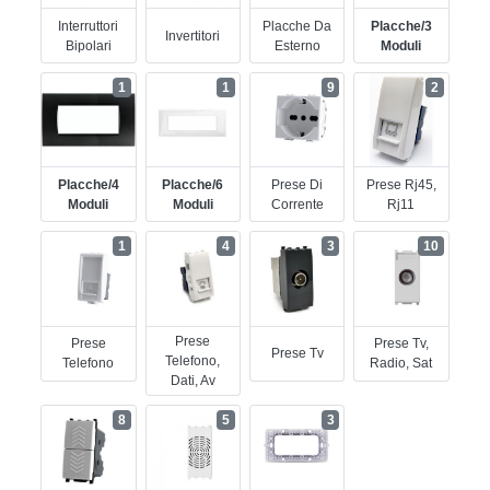
Interruttori
Placche Da
Placche/3
Invertitori
Bipolari
Esterno
Moduli
1
1
9
2
Placche/4
Placche/6
Prese Di
Prese Rj45,
Moduli
Moduli
Corrente
Rj11
1
4
3
10
Prese
Prese
Prese Tv,
Prese Tv
Telefono,
Telefono
Radio, Sat
Dati, Av
8
5
3