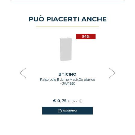
PUÒ PIACERTI ANCHE
54%
54%
O
 BIPASSO
BTICI
+T 10/16A
COPRIF
180
COLORE
€ 0
41
BTICINO
Falso polo Bticino MatixGo bianco
GI
- JW4950
€ 0,75
€ 1,63
AGGIUNGI