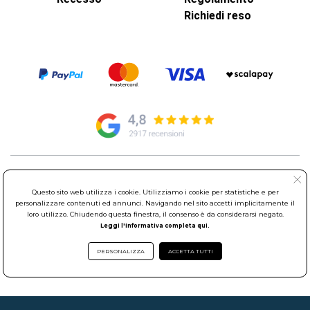
Richiedi reso
© Elettroservice Spa - Sede Legale: Via Leonardo da Vinci, 40 -
00015 Monterotondo Scalo (RM)
Questo sito web utilizza i cookie. Utilizziamo i cookie per statistiche e per
Partita Iva: 01586761007 - Codice Fiscale: 06634500588 Capitale
personalizzare contenuti ed annunci. Navigando nel sito accetti implicitamente il
loro utilizzo. Chiudendo questa finestra, il consenso è da considerarsi negato.
Sociale 1.600.000,00 Euro i.v. Iscritto al Registro delle Imprese di
Leggi l'informativa completa qui.
Roma REA: RM-535144
Sede Operativa: Via Leonardo da Vinci, 40 - 00015 Monterotondo
PERSONALIZZA
ACCETTA TUTTI
Scalo (RM) - Telefono:
06.90095358