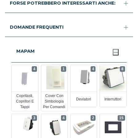
FORSE POTREBBERO INTERESSARTI ANCHE:
DOMANDE FREQUENTI
MAPAM
4
1
4
8
Copritasti,
Cover Con
Deviatori
Interruttori
Coprifori E
Simbologia
Tappi
Per Comandi
3
4
2
15