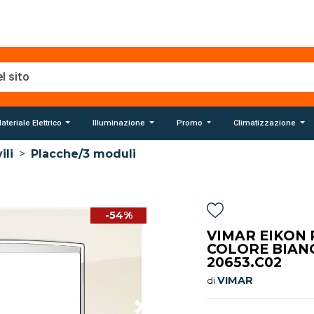
ateriale Elettrico
Illuminazione
Promo
Climatizzazione
ili
>
Placche/3 moduli
-54%
VIMAR EIKON 
COLORE BIAN
20653.C02
VIMAR
di