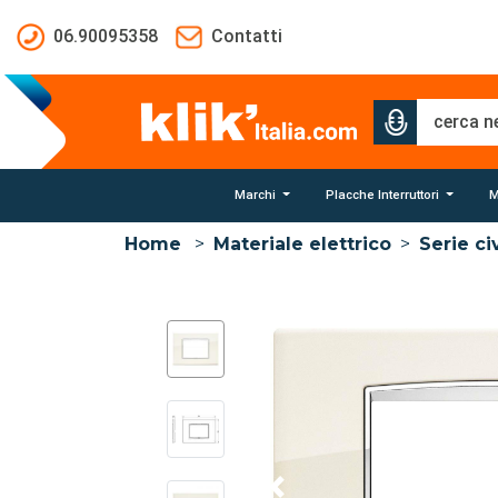
Salta al contenuto principale
06.90095358
Contatti
Marchi
Placche Interruttori
M
Home
>
Materiale elettrico
>
Serie civ