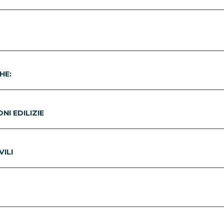
HE:
I EDILIZIE
ILI