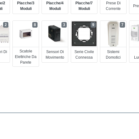
e/2
Placche/3
Placche/4
Placche/7
Prese Di
Pre
li
Moduli
Moduli
Moduli
Corrente
2
8
3
9
7
Scatole
ri Di
Sensori Di
Serie Civile
Sistemi
Elettriche Da
Movimento
Connessa
Domotici
Lu
Parete