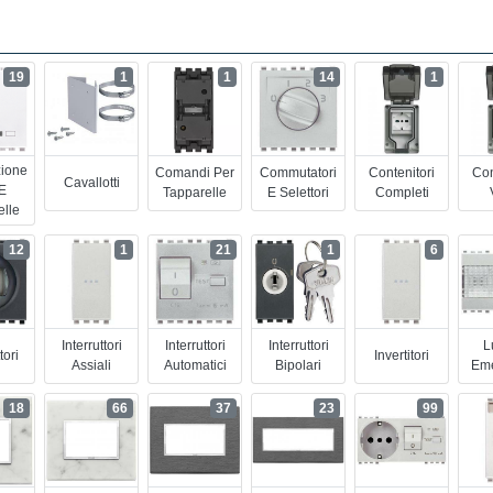
19
1
1
14
1
ione
Comandi Per
Commutatori
Contenitori
Con
Cavallotti
 E
Tapparelle
E Selettori
Completi
elle
12
1
21
1
6
Interruttori
Interruttori
Interruttori
L
tori
Invertitori
Assiali
Automatici
Bipolari
Em
18
66
37
23
99