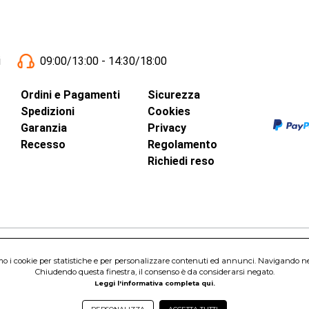
i
09:00/13:00 - 14:30/18:00
Ordini e Pagamenti
Sicurezza
Spedizioni
Cookies
Garanzia
Privacy
Recesso
Regolamento
Richiedi reso
amo i cookie per statistiche e per personalizzare contenuti ed annunci. Navigando nel s
inci, 40 - 00015 Monterotondo Scalo (RM)
Chiudendo questa finestra, il consenso è da considerarsi negato.
Capitale Sociale 1.600.000,00 Euro i.v. Iscritto al Registro delle Imprese di 
Leggi l'informativa completa qui.
nterotondo Scalo (RM) - Telefono:
06.90095358