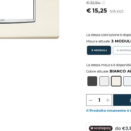
€ 32,94
€ 15,25
IVA incl.
La stessa colorazione è disp
3 MODUL
Misura attuale:
3 MODULI
4 MODUL
La stessa misura è disponibi
BIANCO A
Colore attuale:
Il Prodotto rimanente è 