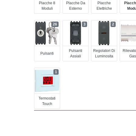
Placche 8
Placche Da
Placche
Placch
Moduli
Esterno
Elettriche
Modu
26
3
2
Pulsanti
Regolatori Di
Rilevato
Pulsanti
Assiali
Luminosita
Gas
1
Termostati
Touch