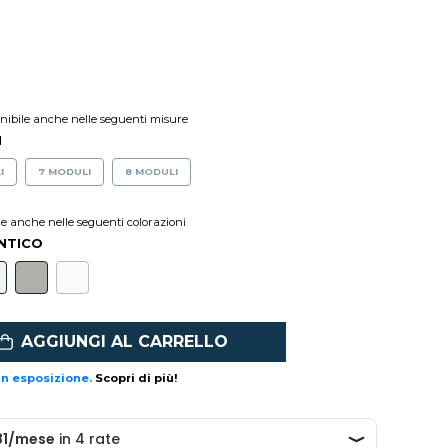
onibile anche nelle seguenti misure
I
I
7 MODULI
8 MODULI
le anche nelle seguenti colorazioni
NTICO
AGGIUNGI AL CARRELLO
in esposizione.
Scopri di più!