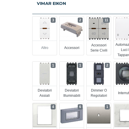
VIMAR EIKON
3
2
11
Automaz
Accessori
Altro
Accessori
Luci
Serie Civili
Tappar
1
1
2
Deviatori
Deviatori
Dimmer O
Interrut
Assiali
Illuminabili
Regolatori
4
6
1