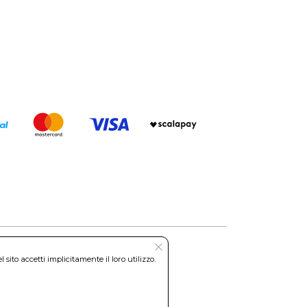
ito accetti implicitamente il loro utilizzo.
Roma REA: RM-535144