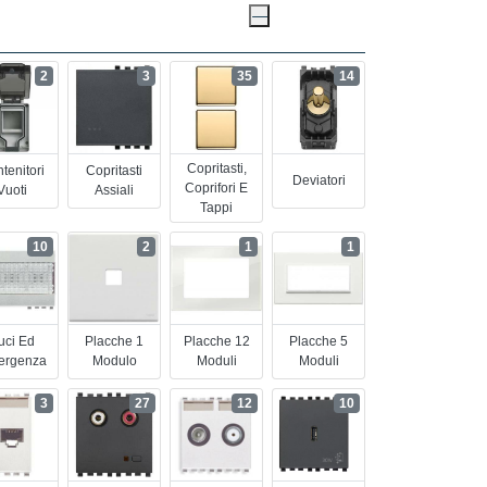
2
3
35
14
Copritasti,
tenitori
Copritasti
Deviatori
Coprifori E
Vuoti
Assiali
Tappi
10
2
1
1
uci Ed
Placche 1
Placche 12
Placche 5
ergenza
Modulo
Moduli
Moduli
3
27
12
10